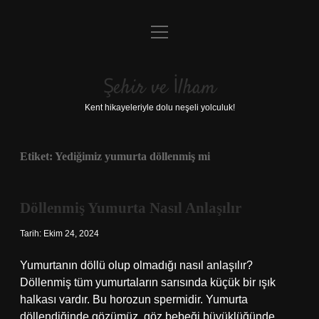
menüyü
Anasayfa
aç
Gizlilik Politikası
Şehir ve İlham
Yasal Uyarı
Kent hikayeleriyle dolu neşeli yolculuk!
Hakkımızda
Etiket:
Yediğimiz yumurta döllenmiş mi
Döllenmiş Yumurta Nasıl Anlaşılır
Tarih: Ekim 24, 2024
Yumurtanın döllü olup olmadığı nasıl anlaşılır?
Döllenmiş tüm yumurtaların sarısında küçük bir ışık
halkası vardır. Bu horozun spermidir. Yumurta
döllendiğinde gözümüz, göz bebeği büyüklüğünde