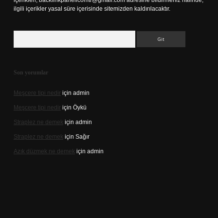
içerikleri,
backlinkpanelicomtr@gmail.com
adresine bildirmeniz halinde,
ilgili içerikler yasal süre içerisinde sitemizden kaldırılacaktır.
Arama
Son yorumlar
Meşcere tipi nedir
için
admin
Meşcere tipi nedir
için
Öykü
Straplez ne demek
için
admin
Straplez ne demek
için
Sağır
Azık düzmek ne demek
için
admin