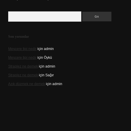
Arama
Son yorumlar
Meşcere tipi nedir
için
admin
Meşcere tipi nedir
için
Öykü
Straplez ne demek
için
admin
Straplez ne demek
için
Sağır
Azık düzmek ne demek
için
admin
s://tulipbett.net/