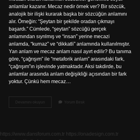
anlamlar kazanır. Mecaz nedir örnek ver? Bir sözcük,
analojik bir ilişki kurarak başka bir sözcüğün anlamını
alır. Örneğin: “Şeytan bir şekilde oradan çıkmayı
başardı.” Cümlede, “şeytan” sözcüğü gerçek
anlamından sıyrılmış ve “insan” yerine mecazi
anlamda, “kurnaz” ve “dikkatli” anlamında kullanılmıştır.
Yan anlam ve mecaz anlam nasıl ayırt edilir? Bu tanıma
göre, “çağrışım” ile “metaforik anlam” arasındaki fark,
“çağrışım”ın işlevinde yatmaktadır. Aksi takdirde, bu
anlamlar arasında anlam değişikliği açısından bir fark
yoktur. Çünkü hem mecaz…
Mecaz
Devamını okuyun
Yorum Bırak
Anlam
Diğer
Adı
Nedir
https://www.dansforum.com.tr
https://onadesign.com.tr