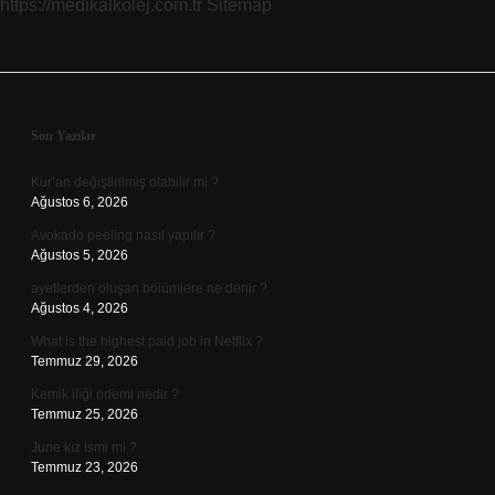
https://medikalkolej.com.tr
Sitemap
Sidebar
Son Yazılar
Kur’an değiştirilmiş olabilir mi ?
Ağustos 6, 2026
Avokado peeling nasıl yapılır ?
Ağustos 5, 2026
ayetlerden oluşan bölümlere ne denir ?
Ağustos 4, 2026
What is the highest paid job in Netflix ?
Temmuz 29, 2026
Kemik iliği ödemi nedir ?
Temmuz 25, 2026
June kız ismi mi ?
Temmuz 23, 2026