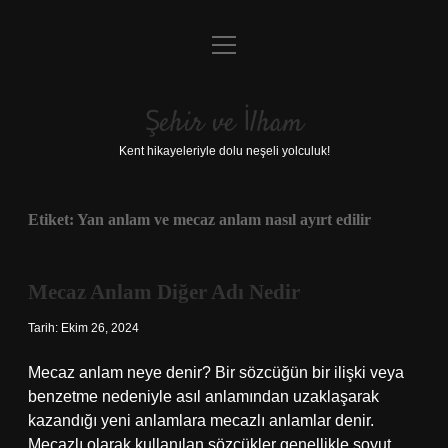
menüyü
Anasayfa
aç
Gizlilik Politikası
Şehir ve İlham
Yasal Uyarı
Kent hikayeleriyle dolu neşeli yolculuk!
Hakkımızda
Etiket:
Yan anlam ve mecaz anlam nasıl ayırt edilir
Mecaz Anlam Diğer Adı Nedir
Tarih: Ekim 26, 2024
Mecaz anlam neye denir? Bir sözcüğün bir ilişki veya
benzetme nedeniyle asıl anlamından uzaklaşarak
kazandığı yeni anlamlara mecazlı anlamlar denir.
Mecazlı olarak kullanılan sözcükler genellikle soyut