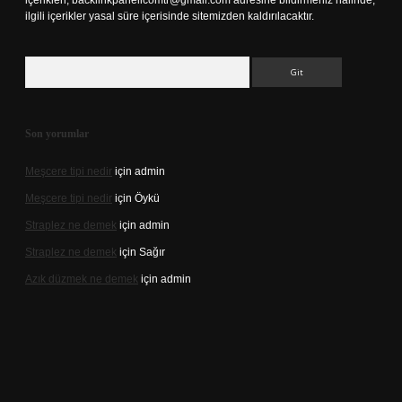
içerikleri,
backlinkpanelicomtr@gmail.com
adresine bildirmeniz halinde,
ilgili içerikler yasal süre içerisinde sitemizden kaldırılacaktır.
Arama
Son yorumlar
Meşcere tipi nedir
için
admin
Meşcere tipi nedir
için
Öykü
Straplez ne demek
için
admin
Straplez ne demek
için
Sağır
Azık düzmek ne demek
için
admin