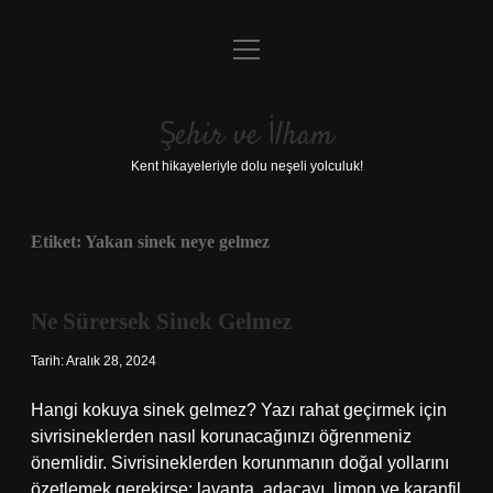
menüyü
Anasayfa
aç
Gizlilik Politikası
Şehir ve İlham
Yasal Uyarı
Kent hikayeleriyle dolu neşeli yolculuk!
Hakkımızda
Etiket:
Yakan sinek neye gelmez
Ne Sürersek Sinek Gelmez
Tarih: Aralık 28, 2024
Hangi kokuya sinek gelmez? Yazı rahat geçirmek için
sivrisineklerden nasıl korunacağınızı öğrenmeniz
önemlidir. Sivrisineklerden korunmanın doğal yollarını
özetlemek gerekirse: lavanta, adaçayı, limon ve karanfil