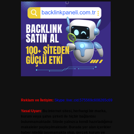
Reklam ve İletişim:
Skype: live:.cid.575569c608265c69
Yasal Uyarı:
Bu internet sitesi, herhangi bir marka,
kurum veya şahıs şirketi ile hiçbir bağlantısı
bulunmamaktadır. Sitede yalnızca kendi hazırladığımız
makaleler paylaşılmaktadır. Burada yer alan içerikler
haber niteliği taşımamakta olup, gerçek kurum ve