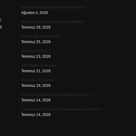
ayetlerden oluşan bölümlere ne denir ?
Ağustos 4, 2026
.
What is the highest paid job in Netflix ?
ı
Temmuz 29, 2026
Kemik iliği ödemi nedir ?
Temmuz 25, 2026
June kız ismi mi ?
Temmuz 23, 2026
ATF olmak ne demek ?
Temmuz 21, 2026
Üvey aile ne demek ?
Temmuz 19, 2026
Sağlık hizmetinin temel hedefleri nelerdir ?
Temmuz 14, 2026
Tıkalı pimaş açma için hangi kimyasal kullanılır ?
Temmuz 14, 2026