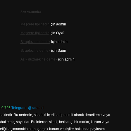
Son yorumlar
Meşcere tipi nedir
için
admin
Meşcere tipi nedir
için
Öykü
Straplez ne demek
için
admin
Straplez ne demek
için
Sağır
Azık düzmek ne demek
için
admin
 0 726
Telegram: @karabul
ektedir. Bu nedenle, sitedeki içerikleri proaktif olarak denetleme veya
 etmiş sayılırlar. Bu internet sitesi, herhangi bir marka, kurum veya
niteliği taşımamakta olup, gerçek kurum ve kişiler hakkında paylaşım