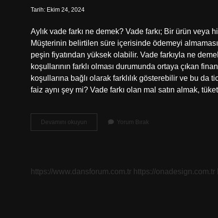
Tarih: Ekim 24, 2024
Aylık vade farkı ne demek? Vade farkı; Bir ürün veya hi
Müşterinin belirtilen süre içerisinde ödemeyi almaması
peşin fiyatından yüksek olabilir. Vade farkıyla ne deme
koşullarının farklı olması durumunda ortaya çıkan finans
koşullarına bağlı olarak farklılık gösterebilir ve bu da ti
faiz aynı şey mi? Vade farkı olan mal satın almak, tüke
Aylık
Devamını okuyun
Yorum Bırak
Vade
Farkı
Nedir
https://www.dansforum.com.tr
https://onadesign.com.tr