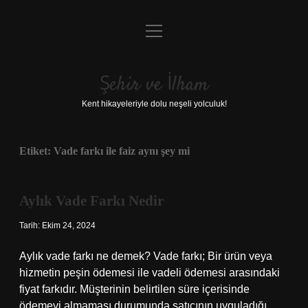
menüyü
Anasayfa
aç
Gizlilik Politikası
Şehir ve İlham
Yasal Uyarı
Kent hikayeleriyle dolu neşeli yolculuk!
Hakkımızda
Etiket:
Vade farkı ile faiz aynı şey mi
Aylık Vade Farkı Nedir
Tarih: Ekim 24, 2024
Aylık vade farkı ne demek? Vade farkı; Bir ürün veya
hizmetin peşin ödemesi ile vadeli ödemesi arasındaki
fiyat farkıdır. Müşterinin belirtilen süre içerisinde
ödemeyi almaması durumunda satıcının uyguladığı