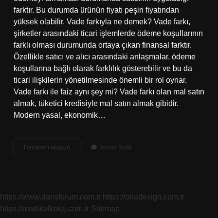
farktır. Bu durumda ürünün fiyatı peşin fiyatından
yüksek olabilir. Vade farkıyla ne demek? Vade farkı,
şirketler arasındaki ticari işlemlerde ödeme koşullarının
farklı olması durumunda ortaya çıkan finansal farktır.
Özellikle satıcı ve alıcı arasındaki anlaşmalar, ödeme
koşullarına bağlı olarak farklılık gösterebilir ve bu da
ticari ilişkilerin yönetilmesinde önemli bir rol oynar.
Vade farkı ile faiz aynı şey mi? Vade farkı olan mal satın
almak, tüketici kredisiyle mal satın almak gibidir.
Modern yasal, ekonomik…
Aylık
Devamını okuyun
Yorum Bırak
Vade
Farkı
Nedir
https://www.dansforum.com.tr
https://onadesign.com.tr
https://medikalkolej.com.tr
Sitemap