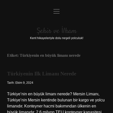
menüyü
Anasayfa
aç
Gizlilik Politikası
Şehir ve İlham
Yasal Uyarı
Kent hikayeleriyle dolu neşeli yolculuk!
Hakkımızda
Etiket:
Türkiyenin en büyük limanı nerede
Türkiyenin Ilk Limanı Nerede
Tarih: Ekim 9, 2024
Türkiye’nin en büyük limanı nerede? Mersin Limanı,
Türkiye’nin Mersin kentinde bulunan bir kargo ve yolcu
limanıdır. Konteyner hacmi bakımından ülkenin en
büyük limanıdır. 2,6 milyon TEU konteyner kapasitesi