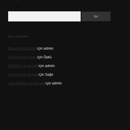
Arama
Son yorumlar
Meşcere tipi nedir
için
admin
Meşcere tipi nedir
için
Öykü
Straplez ne demek
için
admin
Straplez ne demek
için
Sağır
Azık düzmek ne demek
için
admin
//tulipbett.net/