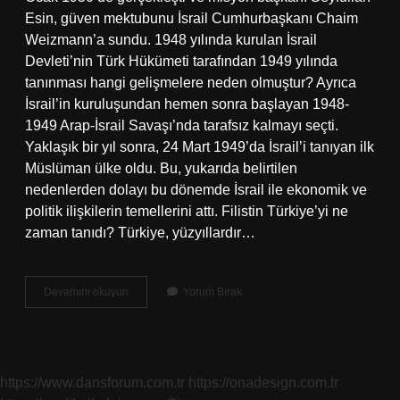
Esin, güven mektubunu İsrail Cumhurbaşkanı Chaim
Weizmann’a sundu. 1948 yılında kurulan İsrail
Devleti’nin Türk Hükümeti tarafından 1949 yılında
tanınması hangi gelişmelere neden olmuştur? Ayrıca
İsrail’in kuruluşundan hemen sonra başlayan 1948-
1949 Arap-İsrail Savaşı’nda tarafsız kalmayı seçti.
Yaklaşık bir yıl sonra, 24 Mart 1949’da İsrail’i tanıyan ilk
Müslüman ülke oldu. Bu, yukarıda belirtilen
nedenlerden dolayı bu dönemde İsrail ile ekonomik ve
politik ilişkilerin temellerini attı. Filistin Türkiye’yi ne
zaman tanıdı? Türkiye, yüzyıllardır…
Türkiye
Devamını okuyun
Yorum Bırak
İSraili
Ilk
Ne
Zaman
Tanıdı
https://www.dansforum.com.tr
https://onadesign.com.tr