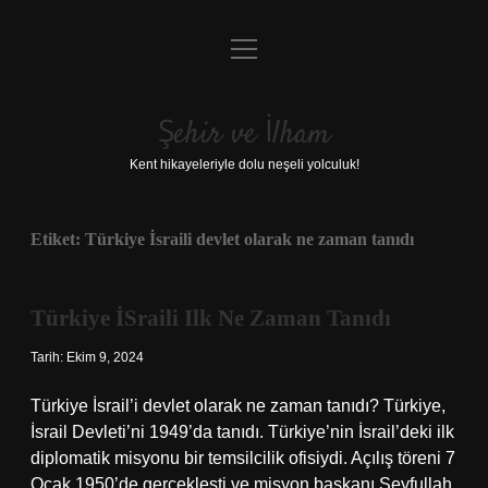
menüyü
Anasayfa
aç
Gizlilik Politikası
Şehir ve İlham
Yasal Uyarı
Kent hikayeleriyle dolu neşeli yolculuk!
Hakkımızda
Etiket:
Türkiye İsraili devlet olarak ne zaman tanıdı
Türkiye İSraili Ilk Ne Zaman Tanıdı
Tarih: Ekim 9, 2024
Türkiye İsrail’i devlet olarak ne zaman tanıdı? Türkiye,
İsrail Devleti’ni 1949’da tanıdı. Türkiye’nin İsrail’deki ilk
diplomatik misyonu bir temsilcilik ofisiydi. Açılış töreni 7
Ocak 1950’de gerçekleşti ve misyon başkanı Seyfullah