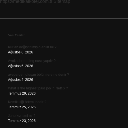
https://medikalkolej.com.tr
Sitemap
Sidebar
Son Yazılar
Kur’an değiştirilmiş olabilir mi ?
Ağustos 6, 2026
Avokado peeling nasıl yapılır ?
Ağustos 5, 2026
ayetlerden oluşan bölümlere ne denir ?
Ağustos 4, 2026
What is the highest paid job in Netflix ?
Temmuz 29, 2026
Kemik iliği ödemi nedir ?
Temmuz 25, 2026
June kız ismi mi ?
Temmuz 23, 2026