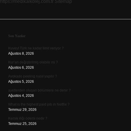
https://medikalkolej.com.tr
Sitemap
Sidebar
Son Yazılar
Kuveyt Türk ne kadar limit veriyor ?
Ağustos 8, 2026
Kur’an değiştirilmiş olabilir mi ?
Ağustos 6, 2026
Avokado peeling nasıl yapılır ?
Ağustos 5, 2026
ayetlerden oluşan bölümlere ne denir ?
Ağustos 4, 2026
What is the highest paid job in Netflix ?
Temmuz 29, 2026
Kemik iliği ödemi nedir ?
Temmuz 25, 2026