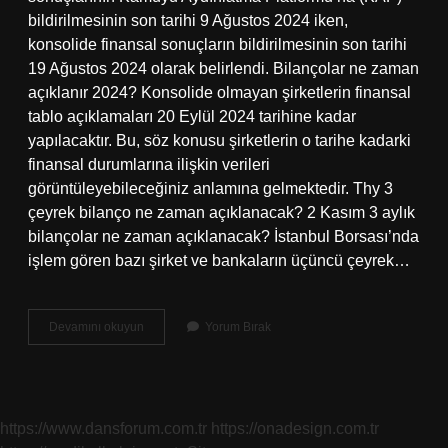
bildirilmesinin son tarihi 9 Ağustos 2024 iken,
konsolide finansal sonuçların bildirilmesinin son tarihi
19 Ağustos 2024 olarak belirlendi. Bilançolar ne zaman
açıklanır 2024? Konsolide olmayan şirketlerin finansal
tablo açıklamaları 20 Eylül 2024 tarihine kadar
yapılacaktır. Bu, söz konusu şirketlerin o tarihe kadarki
finansal durumlarına ilişkin verileri
görüntüleyebileceğiniz anlamına gelmektedir. Thy 3
çeyrek bilanço ne zaman açıklanacak? 2 Kasım 3 aylık
bilançolar ne zaman açıklanacak? İstanbul Borsası’nda
işlem gören bazı şirket ve bankaların üçüncü çeyrek…
Thy
Devamını okuyun
Yorum Bırak
Bilanço
2024
Ne
Zaman
https://www.dansforum.com.tr
https://onadesign.com.tr