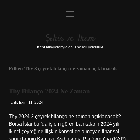
menüyü
Anasayfa
aç
Gizlilik Politikası
Şehir ve İlham
Yasal Uyarı
Kent hikayeleriyle dolu neşeli yolculuk!
Hakkımızda
Etiket:
Thy 3 çeyrek bilanço ne zaman açıklanacak
Thy Bilanço 2024 Ne Zaman
Tarih: Ekim 11, 2024
Thy 2024 2 çeyrek bilanço ne zaman açıklanacak?
Borsa İstanbul’da işlem gören bankaların 2024 yılı
ikinci çeyreğine ilişkin konsolide olmayan finansal
sonuçlarının Kamuyu Aydınlatma Platformu’na (KAP)