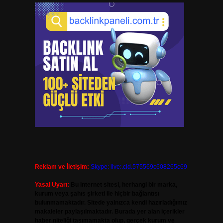
Reklam ve İletişim:
Skype: live:.cid.575569c608265c69
Yasal Uyarı:
Bu internet sitesi, herhangi bir marka,
kurum veya şahıs şirketi ile hiçbir bağlantısı
bulunmamaktadır. Sitede yalnızca kendi hazırladığımız
makaleler paylaşılmaktadır. Burada yer alan içerikler
haber niteliği taşımamakta olup, gerçek kurum ve