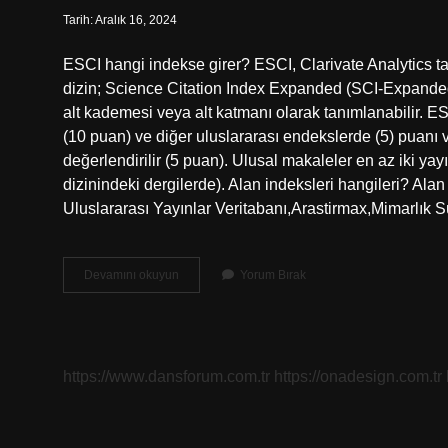
Tarih: Aralık 16, 2024
ESCI hangi indekse girer? ESCI, Clarivate Analytics ta
dizin; Science Citation Index Expanded (SCI-Expanded)
alt kademesi veya alt katmanı olarak tanımlanabilir. 
(10 puan) ve diğer uluslararası endekslerde (5) puanı v
değerlendirilir (5 puan). Ulusal makaleler en az iki yay
dizinindeki dergilerde). Alan indeksleri hangileri? A
Uluslararası Yayınlar Veritabanı,Arastirmax,Mimarlık S
Esci
Devamını okuyun
Yorum Bırak
Doçentlikte
Alan
Indeksi
Mi
https://www.dansforum.com.tr
https://onadesign.com.tr