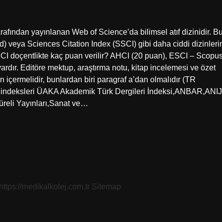
rafından yayınlanan Web of Science’da bilimsel atıf dizinidir. B
 veya Sciences Citation Index (SSCI) gibi daha ciddi dizinleri
ESCI doçentlikte kaç puan verilir? AHCI (20 puan), ESCI – Scopu
ardır. Editöre mektup, araştırma notu, kitap incelemesi ve özet
ın içermelidir, bunlardan biri paragraf a’dan olmalıdır (TR
lan indeksleri ÜAKA Akademik Türk Dergileri İndeksi,ANBAR,ANIJ
üreli Yayınları,Sanat ve…
https://medikalkolej.com.tr
Sitemap