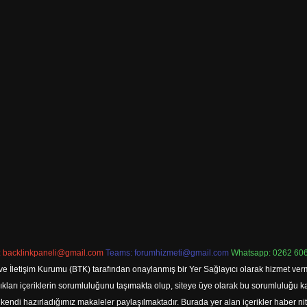
:
backlinkpaneli@gmail.com
Teams:
forumhizmeti@gmail.com
Whatsapp: 0262 606
ve İletişim Kurumu (BTK) tarafından onaylanmış bir Yer Sağlayıcı olarak hizmet verm
rı içeriklerin sorumluluğunu taşımakta olup, siteye üye olarak bu sorumluluğu kabul
a kendi hazırladığımız makaleler paylaşılmaktadır. Burada yer alan içerikler haber 