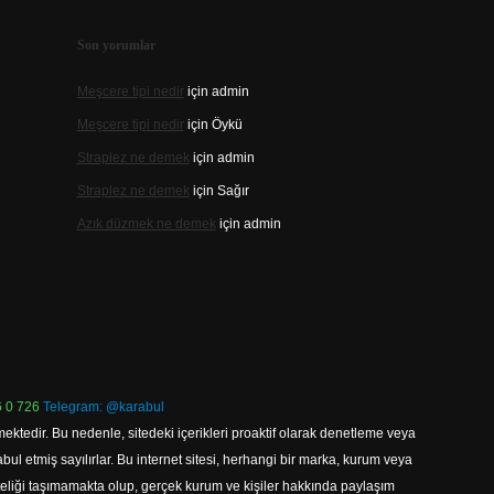
Son yorumlar
Meşcere tipi nedir
için
admin
Meşcere tipi nedir
için
Öykü
Straplez ne demek
için
admin
Straplez ne demek
için
Sağır
Azık düzmek ne demek
için
admin
 0 726
Telegram: @karabul
ektedir. Bu nedenle, sitedeki içerikleri proaktif olarak denetleme veya
 etmiş sayılırlar. Bu internet sitesi, herhangi bir marka, kurum veya
niteliği taşımamakta olup, gerçek kurum ve kişiler hakkında paylaşım