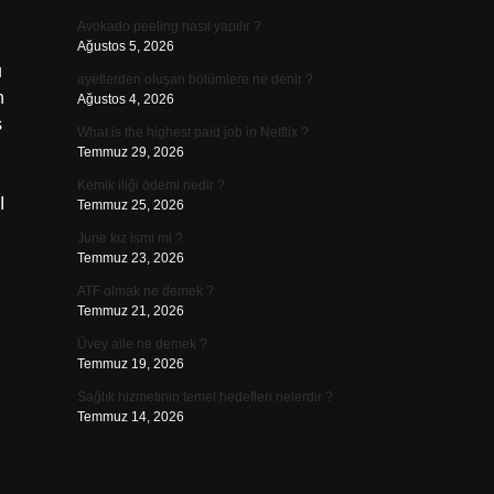
Avokado peeling nasıl yapılır ?
Ağustos 5, 2026
u
ayetlerden oluşan bölümlere ne denir ?
n
Ağustos 4, 2026
s
What is the highest paid job in Netflix ?
Temmuz 29, 2026
Kemik iliği ödemi nedir ?
I
Temmuz 25, 2026
June kız ismi mi ?
Temmuz 23, 2026
ATF olmak ne demek ?
Temmuz 21, 2026
Üvey aile ne demek ?
Temmuz 19, 2026
Sağlık hizmetinin temel hedefleri nelerdir ?
Temmuz 14, 2026