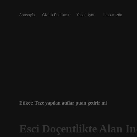
Anasayfa
Gizlilik Politikası
Yasal Uyarı
Hakkımızda
Etiket:
Teze yapılan atıflar puan getirir mi
Esci Doçentlikte Alan I