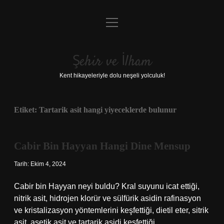
menüyü
Anasayfa
aç
Gizlilik Politikası
Şehir ve İlham
Yasal Uyarı
Kent hikayeleriyle dolu neşeli yolculuk!
Hakkımızda
Etiket:
Tartarik asit hangi yiyeceklerde bulunur
Cabir Bin Hayyan Hangi Dine Mensup
Tarih: Ekim 4, 2024
Cabir bin Hayyan neyi buldu? Kral suyunu icat ettiği,
nitrik asit, hidrojen klorür ve sülfürik asidin rafinasyon
ve kristalizasyon yöntemlerini keşfettiği, dietil eter, sitrik
asit, asetik asit ve tartarik asidi keşfettiği