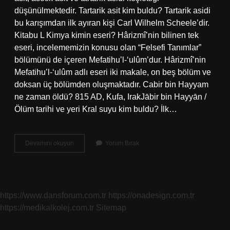
düşünülmektedir. Tartarik asit kim buldu? Tartarik asidi
bu karışımdan ilk ayıran kişi Carl Wilhelm Scheele’dir.
Kitabu L Kimya kimin eseri? Hârizmî’nin bilinen tek
eseri, incelememizin konusu olan “Felsefi Tanımlar”
bölümünü de içeren Mefatihu’l-‘ulûm’dur. Hârizmî’nin
Mefatihu’l-‘ulûm adlı eseri iki makale, on beş bölüm ve
doksan üç bölümden oluşmaktadır. Cabir bin Hayyam
ne zaman öldü? 815 AD, Kufa, IrakJābir bin Hayyān /
Ölüm tarihi ve yeri Kral suyu kim buldu? İlk…
Cabir
Devamını okuyun
Yorum Bırak
Bin
Hayyan
Hangi
Dine
Mensup
https://www.dansforum.com.tr
https://onadesign.com.tr
https://medikalkolej.com.tr
Sitemap