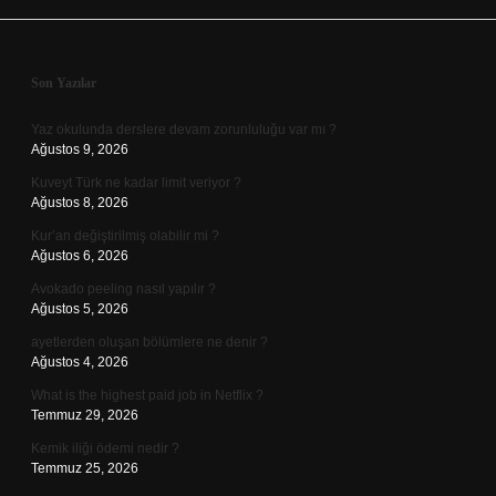
Sidebar
Son Yazılar
Yaz okulunda derslere devam zorunluluğu var mı ?
Ağustos 9, 2026
Kuveyt Türk ne kadar limit veriyor ?
Ağustos 8, 2026
Kur’an değiştirilmiş olabilir mi ?
Ağustos 6, 2026
Avokado peeling nasıl yapılır ?
Ağustos 5, 2026
ayetlerden oluşan bölümlere ne denir ?
Ağustos 4, 2026
What is the highest paid job in Netflix ?
Temmuz 29, 2026
Kemik iliği ödemi nedir ?
Temmuz 25, 2026