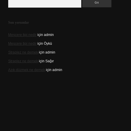
Son yorumlar
Meşcere tipi nedir
için
admin
Meşcere tipi nedir
için
Öykü
Straplez ne demek
için
admin
Straplez ne demek
için
Sağır
Azık düzmek ne demek
için
admin
//tulipbett.net/