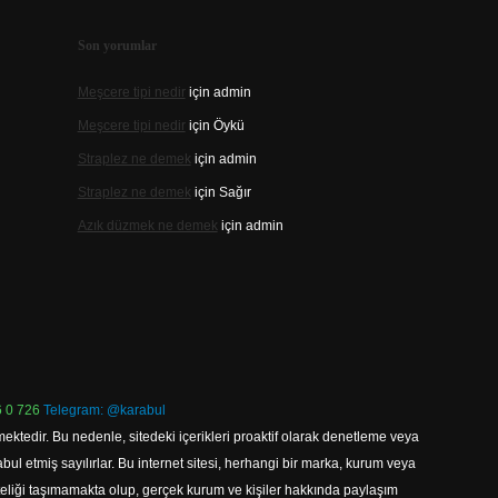
Son yorumlar
Meşcere tipi nedir
için
admin
Meşcere tipi nedir
için
Öykü
Straplez ne demek
için
admin
Straplez ne demek
için
Sağır
Azık düzmek ne demek
için
admin
 0 726
Telegram: @karabul
ektedir. Bu nedenle, sitedeki içerikleri proaktif olarak denetleme veya
 etmiş sayılırlar. Bu internet sitesi, herhangi bir marka, kurum veya
niteliği taşımamakta olup, gerçek kurum ve kişiler hakkında paylaşım