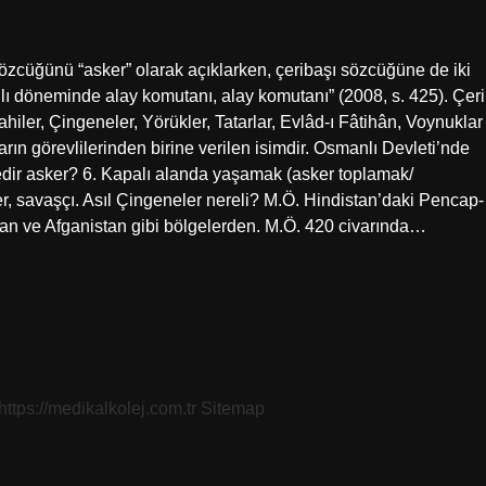
zcüğünü “asker” olarak açıklarken, çeribaşı sözcüğüne de iki
nlı döneminde alay komutanı, alay komutanı” (2008, s. 425). Çeri
iler, Çingeneler, Yörükler, Tatarlar, Evlâd-ı Fâtihân, Voynuklar
arın görevlilerinden birine verilen isimdir. Osmanlı Devleti’nde
 nedir asker? 6. Kapalı alanda yaşamak (asker toplamak/
r, savaşçı. Asıl Çingeneler nereli? M.Ö. Hindistan’daki Pencap-
tan ve Afganistan gibi bölgelerden. M.Ö. 420 civarında…
https://medikalkolej.com.tr
Sitemap