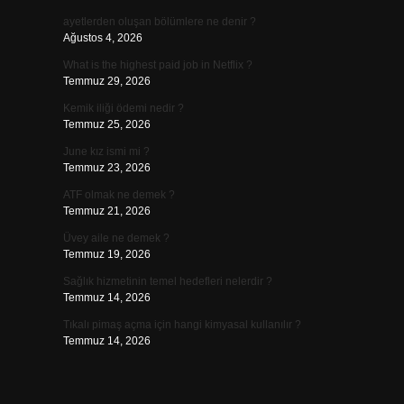
ayetlerden oluşan bölümlere ne denir ?
Ağustos 4, 2026
What is the highest paid job in Netflix ?
Temmuz 29, 2026
Kemik iliği ödemi nedir ?
Temmuz 25, 2026
June kız ismi mi ?
Temmuz 23, 2026
ATF olmak ne demek ?
Temmuz 21, 2026
Üvey aile ne demek ?
Temmuz 19, 2026
Sağlık hizmetinin temel hedefleri nelerdir ?
Temmuz 14, 2026
Tıkalı pimaş açma için hangi kimyasal kullanılır ?
Temmuz 14, 2026