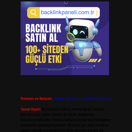
Reklam ve İletişim:
Skype: live:.cid.575569c608265c69
Yasal Uyarı:
Bu internet sitesi, herhangi bir marka,
kurum veya şahıs şirketi ile hiçbir bağlantısı
bulunmamaktadır. Sitede yalnızca kendi hazırladığımız
makaleler paylaşılmaktadır. Burada yer alan içerikler
haber niteliği taşımamakta olup, gerçek kurum ve