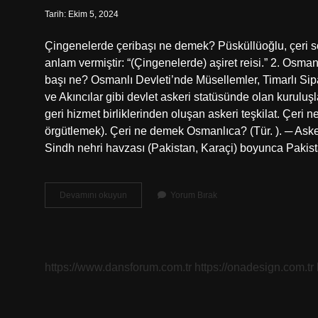
Tarih: Ekim 5, 2024
Çingenelerde çeribaşı ne demek? Püsküllüoğlu, çeri sö
anlam vermiştir: “(Çingenelerde) aşiret reisi.” 2. Osma
başı ne? Osmanlı Devleti’nde Müsellemler, Timarlı Sipah
ve Akıncılar gibi devlet askeri statüsünde olan kuruluşl
geri hizmet birliklerinden oluşan askeri teşkilat. Çeri
örgütlemek). Çeri ne demek Osmanlıca? (Tür. ). ─ Aske
Sindh nehri havzası (Pakistan, Karaçi) boyunca Pakis
Çeri
Devamını okuyun
Yorum Bırak
Başı
Kime
Denir
https://www.dansforum.com.tr
https://onadesign.com.tr