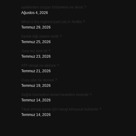
ayetlerden oluşan bölümlere ne denir ?
Ağustos 4, 2026
What is the highest paid job in Netflix ?
Temmuz 29, 2026
,
Kemik iliği ödemi nedir ?
Temmuz 25, 2026
June kız ismi mi ?
Temmuz 23, 2026
ATF olmak ne demek ?
Temmuz 21, 2026
Üvey aile ne demek ?
Temmuz 19, 2026
Sağlık hizmetinin temel hedefleri nelerdir ?
Temmuz 14, 2026
Tıkalı pimaş açma için hangi kimyasal kullanılır ?
Temmuz 14, 2026