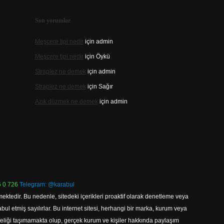
Son yorumlar
Meşcere tipi nedir
için
admin
Meşcere tipi nedir
için
Öykü
Straplez ne demek
için
admin
Straplez ne demek
için
Sağır
Azık düzmek ne demek
için
admin
 0 726
Telegram: @karabul
ektedir. Bu nedenle, sitedeki içerikleri proaktif olarak denetleme veya
 etmiş sayılırlar. Bu internet sitesi, herhangi bir marka, kurum veya
niteliği taşımamakta olup, gerçek kurum ve kişiler hakkında paylaşım