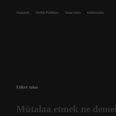
Anasayfa
Gizlilik Politikası
Yasal Uyarı
Hakkımızda
Etiket:
talaa
Mütalaa etmek ne deme