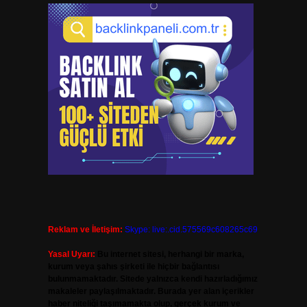
Reklam ve İletişim:
Skype: live:.cid.575569c608265c69
Yasal Uyarı:
Bu internet sitesi, herhangi bir marka,
kurum veya şahıs şirketi ile hiçbir bağlantısı
bulunmamaktadır. Sitede yalnızca kendi hazırladığımız
makaleler paylaşılmaktadır. Burada yer alan içerikler
haber niteliği taşımamakta olup, gerçek kurum ve