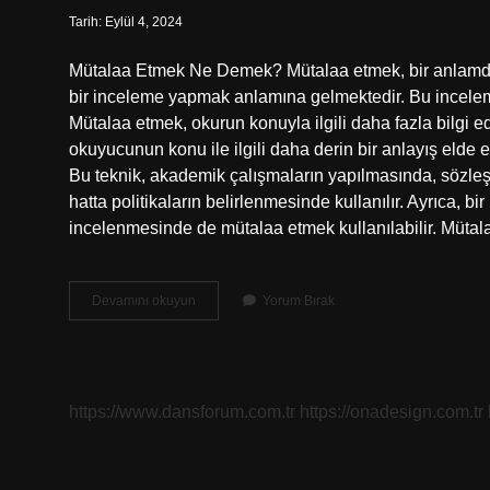
Tarih: Eylül 4, 2024
Mütalaa Etmek Ne Demek? Mütalaa etmek, bir anlamda t
bir inceleme yapmak anlamına gelmektedir. Bu inceleme
Mütalaa etmek, okurun konuyla ilgili daha fazla bilgi 
okuyucunun konu ile ilgili daha derin bir anlayış elde e
Bu teknik, akademik çalışmaların yapılmasında, sözle
hatta politikaların belirlenmesinde kullanılır. Ayrıca, b
incelenmesinde de mütalaa etmek kullanılabilir. Müt
Mütalaa
Devamını okuyun
Yorum Bırak
etmek
ne
demek
https://www.dansforum.com.tr
https://onadesign.com.tr