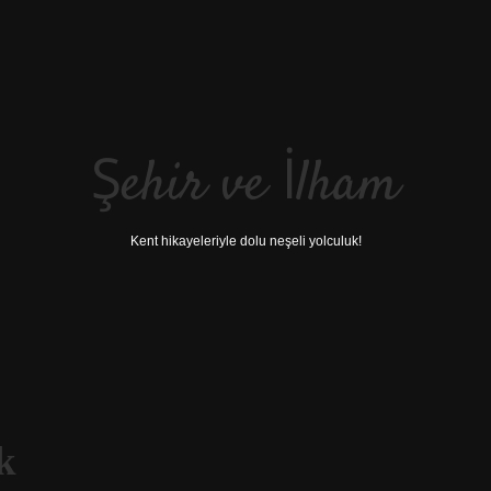
Şehir ve İlham
Kent hikayeleriyle dolu neşeli yolculuk!
k