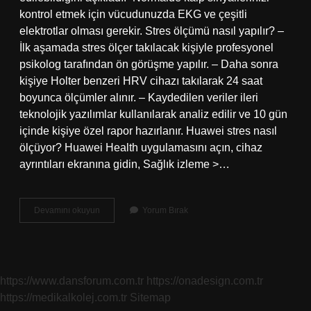
kontrol etmek için vücudunuzda EKG ve çeşitli
elektrotlar olması gerekir. Stres ölçümü nasıl yapılır? –
İlk aşamada stres ölçer takılacak kişiyle profesyonel
psikolog tarafından ön görüşme yapılır. – Daha sonra
kişiye Holter benzeri HRV cihazı takılarak 24 saat
boyunca ölçümler alınır. – Kaydedilen veriler ileri
teknolojik yazılımlar kullanılarak analiz edilir ve 10 gün
içinde kişiye özel rapor hazırlanır. Huawei stres nasıl
ölçüyor? Huawei Health uygulamasını açın, cihaz
ayrıntıları ekranına gidin, Sağlık izleme >…
Stres
Devamını okuyun
Yorum Bırak
Seviyesi
Kaç
Olmalı
https://www.dansforum.com.tr
https://onadesign.com.tr
https://medikalkolej.com.tr
Sitemap