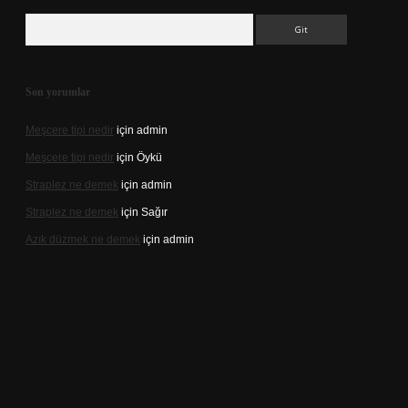
Arama
Son yorumlar
Meşcere tipi nedir
için
admin
Meşcere tipi nedir
için
Öykü
Straplez ne demek
için
admin
Straplez ne demek
için
Sağır
Azık düzmek ne demek
için
admin
s://tulipbett.net/