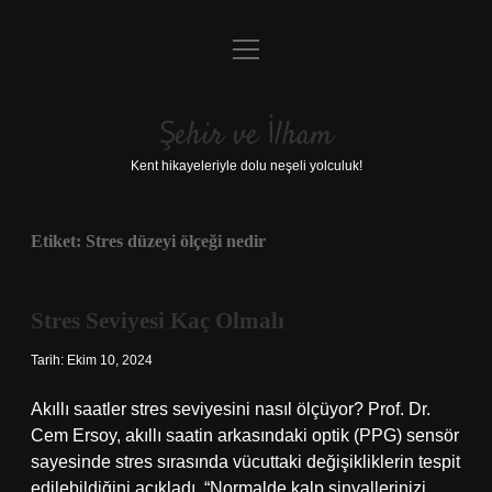
menüyü
Anasayfa
aç
Gizlilik Politikası
Şehir ve İlham
Yasal Uyarı
Kent hikayeleriyle dolu neşeli yolculuk!
Hakkımızda
Etiket:
Stres düzeyi ölçeği nedir
Stres Seviyesi Kaç Olmalı
Tarih: Ekim 10, 2024
Akıllı saatler stres seviyesini nasıl ölçüyor? Prof. Dr.
Cem Ersoy, akıllı saatin arkasındaki optik (PPG) sensör
sayesinde stres sırasında vücuttaki değişikliklerin tespit
edilebildiğini açıkladı. “Normalde kalp sinyallerinizi