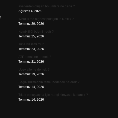
ayetlerden oluşan bölümlere ne denir ?
Ağustos 4, 2026
n
What is the highest paid job in Netflix ?
Temmuz 29, 2026
Kemik iliği ödemi nedir ?
Temmuz 25, 2026
June kız ismi mi ?
Temmuz 23, 2026
ATF olmak ne demek ?
Temmuz 21, 2026
Üvey aile ne demek ?
Temmuz 19, 2026
Sağlık hizmetinin temel hedefleri nelerdir ?
Temmuz 14, 2026
Tıkalı pimaş açma için hangi kimyasal kullanılır ?
Temmuz 14, 2026