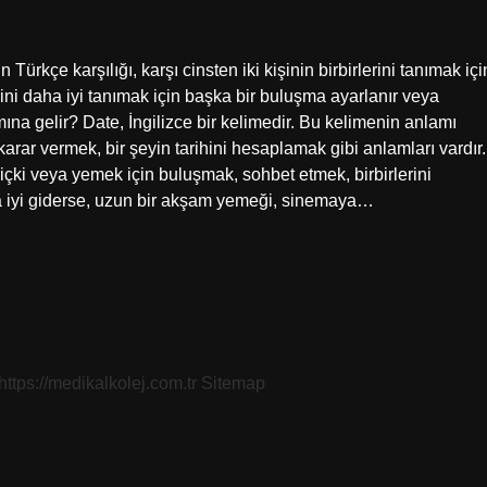
ürkçe karşılığı, karşı cinsten iki kişinin birbirlerini tanımak içi
rini daha iyi tanımak için başka bir buluşma ayarlanır veya
a gelir? Date, İngilizce bir kelimedir. Bu kelimenin anlamı
he karar vermek, bir şeyin tarihini hesaplamak gibi anlamları vardır.
içki veya yemek için buluşmak, sohbet etmek, birbirlerini
şma iyi giderse, uzun bir akşam yemeği, sinemaya…
https://medikalkolej.com.tr
Sitemap