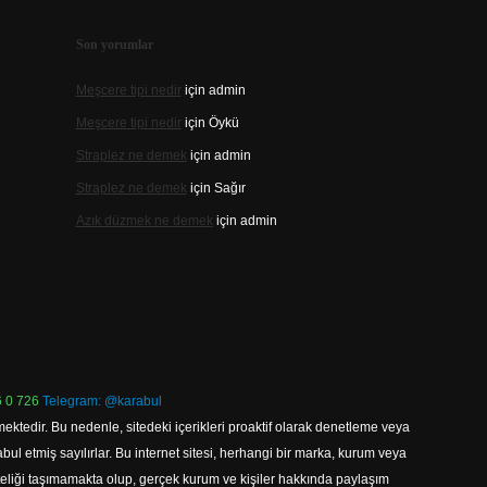
Son yorumlar
Meşcere tipi nedir
için
admin
Meşcere tipi nedir
için
Öykü
Straplez ne demek
için
admin
Straplez ne demek
için
Sağır
Azık düzmek ne demek
için
admin
 0 726
Telegram: @karabul
ektedir. Bu nedenle, sitedeki içerikleri proaktif olarak denetleme veya
 etmiş sayılırlar. Bu internet sitesi, herhangi bir marka, kurum veya
niteliği taşımamakta olup, gerçek kurum ve kişiler hakkında paylaşım