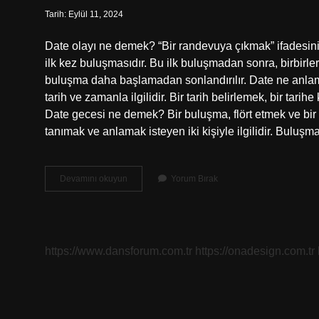
Tarih: Eylül 11, 2024
Date olayı ne demek? “Bir randevuya çıkmak” ifadesinin T
ilk kez buluşmasıdır. Bu ilk buluşmadan sonra, birbirle
buluşma daha başlamadan sonlandırılır. Date ne anlamın
tarih ve zamanla ilgilidir. Bir tarih belirlemek, bir tari
Date gecesi ne demek? Bir buluşma, flört etmek ve bir 
tanımak ve anlamak isteyen iki kişiyle ilgilidir. Bulu
Date
Devamını okuyun
Yorum Bırak
Ne
Dir
https://www.dansforum.com.tr
https://onadesign.com.tr