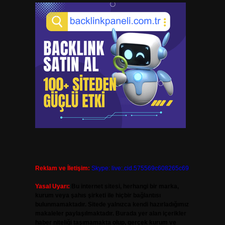
Reklam ve İletişim:
Skype: live:.cid.575569c608265c69
Yasal Uyarı:
Bu internet sitesi, herhangi bir marka,
kurum veya şahıs şirketi ile hiçbir bağlantısı
bulunmamaktadır. Sitede yalnızca kendi hazırladığımız
makaleler paylaşılmaktadır. Burada yer alan içerikler
haber niteliği taşımamakta olup, gerçek kurum ve