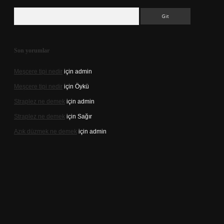
Arama
Son yorumlar
Meşcere tipi nedir
için
admin
Meşcere tipi nedir
için
Öykü
Straplez ne demek
için
admin
Straplez ne demek
için
Sağır
Azık düzmek ne demek
için
admin
://tulipbett.net/