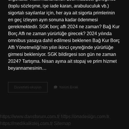
(toplu sözleşme, işe iade kararı, arabuluculuk vb.)
sigortalı sayılanlar için, her aya ait sigorta primlerinin
en geç izleyen ayın sonuna kadar ödenmesi
gerekmektedir. SGK borç affı 2024 ne zaman? Bağ Kur
Borç Affı ne zaman yürürlüğe girecek? 2024 yılında
omnibus yasaya dahil edilmesi beklenen Bağ Kur Borç
Affı Yönetmeliği’nin yılın ikinci çeyreğinde yürürlüğe
girmesi bekleniyor. SGK bildirgesi son gün ne zaman
2024? Tartışma. Nisan ayına ait stopaj ve prim hizmet
beyannamesinin…
Sgk
Devamını okuyun
Yorum Bırak
Primleri
En
Son
Ne
Zaman
https://www.dansforum.com.tr
https://onadesign.com.tr
Ödenir
https://medikalkolej.com.tr
Sitemap