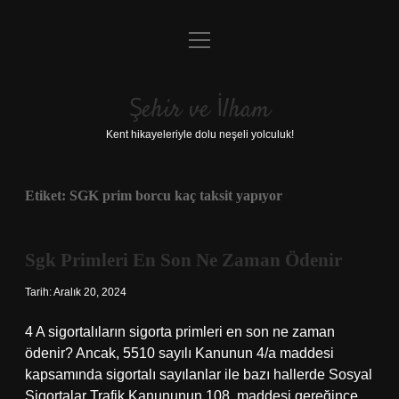
menüyü
Anasayfa
aç
Gizlilik Politikası
Şehir ve İlham
Yasal Uyarı
Kent hikayeleriyle dolu neşeli yolculuk!
Hakkımızda
Etiket:
SGK prim borcu kaç taksit yapıyor
Sgk Primleri En Son Ne Zaman Ödenir
Tarih: Aralık 20, 2024
4 A sigortalıların sigorta primleri en son ne zaman
ödenir? Ancak, 5510 sayılı Kanunun 4/a maddesi
kapsamında sigortalı sayılanlar ile bazı hallerde Sosyal
Sigortalar Trafik Kanununun 108. maddesi gereğince