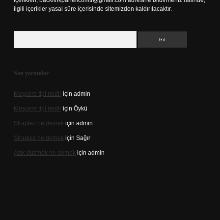
içerikleri,
backlinkpanelicomtr@gmail.com
adresine bildirmeniz halinde,
ilgili içerikler yasal süre içerisinde sitemizden kaldırılacaktır.
Arama
Son yorumlar
Meşcere tipi nedir
için
admin
Meşcere tipi nedir
için
Öykü
Straplez ne demek
için
admin
Straplez ne demek
için
Sağır
Azık düzmek ne demek
için
admin