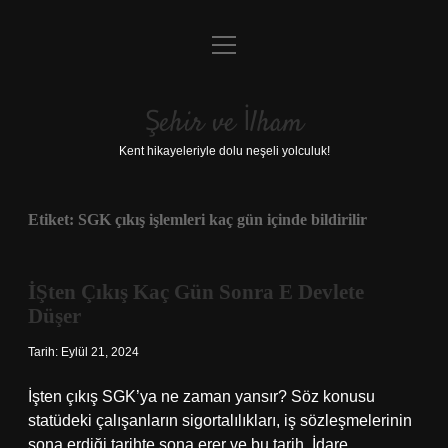
menüyü
Anasayfa
aç
Gizlilik Politikası
Şehir ve İlham
Yasal Uyarı
Kent hikayeleriyle dolu neşeli yolculuk!
Hakkımızda
Etiket:
SGK çıkış işlemleri kaç gün içinde bildirilir
İŞten Çıkış Kaç Gün Sonra E Devlete
Düşer
Tarih: Eylül 21, 2024
İşten çıkış SGK’ya ne zaman yansır? Söz konusu
statüdeki çalışanların sigortalılıkları, iş sözleşmelerinin
sona erdiği tarihte sona erer ve bu tarih, İdare