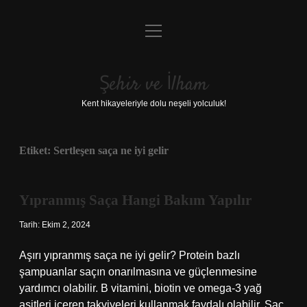
menüyü
Anasayfa
aç
Gizlilik Politikası
Şehir ve İlham
Yasal Uyarı
Kent hikayeleriyle dolu neşeli yolculuk!
Hakkımızda
Etiket:
Sertleşen saça ne iyi gelir
Yıpranmış Saça Hangi Bakım Yapılır
Tarih: Ekim 2, 2024
Aşırı yıpranmış saça ne iyi gelir? Protein bazlı
şampuanlar saçın onarılmasına ve güçlenmesine
yardımcı olabilir. B vitamini, biotin ve omega-3 yağ
asitleri içeren takviyeleri kullanmak faydalı olabilir. Saç