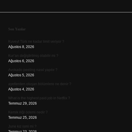
Sidebar
Son Yazılar
Kuveyt Türk ne kadar limit veriyor ?
Ağustos 8, 2026
Kur’an değiştirilmiş olabilir mi ?
Ağustos 6, 2026
Avokado peeling nasıl yapılır ?
Ağustos 5, 2026
ayetlerden oluşan bölümlere ne denir ?
Ağustos 4, 2026
What is the highest paid job in Netflix ?
Temmuz 29, 2026
Kemik iliği ödemi nedir ?
Temmuz 25, 2026
June kız ismi mi ?
Temmuz 23, 2026