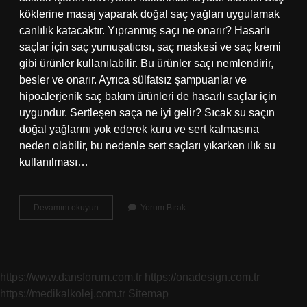
köklerine masaj yaparak doğal saç yağları uygulamak
canlılık katacaktır. Yıpranmış saçı ne onarır? Hasarlı
saçlar için saç yumuşatıcısı, saç maskesi ve saç kremi
gibi ürünler kullanılabilir. Bu ürünler saçı nemlendirir,
besler ve onarır. Ayrıca sülfatsız şampuanlar ve
hipoalerjenik saç bakım ürünleri de hasarlı saçlar için
uygundur. Sertleşen saça ne iyi gelir? Sıcak su saçın
doğal yağlarını yok ederek kuru ve sert kalmasına
neden olabilir, bu nedenle sert saçları yıkarken ılık su
kullanılması…
Yıpranmış
Devamını okuyun
Yorum Bırak
Saça
Hangi
Bakım
Yapılır
https://www.dansforum.com.tr
https://onadesign.com.tr
https://medikalkolej.com.tr
Sitemap