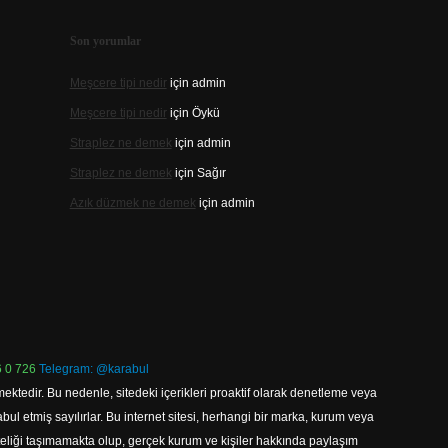
Son yorumlar
Meşcere tipi nedir
için
admin
Meşcere tipi nedir
için
Öykü
Straplez ne demek
için
admin
Straplez ne demek
için
Sağır
Azık düzmek ne demek
için
admin
 0 726
Telegram: @karabul
ektedir. Bu nedenle, sitedeki içerikleri proaktif olarak denetleme veya
 etmiş sayılırlar. Bu internet sitesi, herhangi bir marka, kurum veya
niteliği taşımamakta olup, gerçek kurum ve kişiler hakkında paylaşım