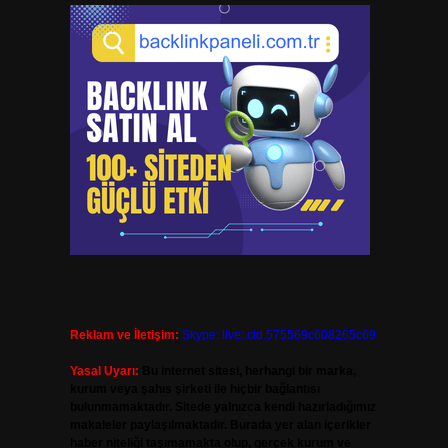
Reklam ve İletişim:
Skype: live:.cid.575569c608265c69
Yasal Uyarı:
Bu internet sitesi, herhangi bir marka,
kurum veya şahıs şirketi ile hiçbir bağlantısı
bulunmamaktadır. Sitede yalnızca kendi hazırladığımız
makaleler paylaşılmaktadır. Burada yer alan içerikler
haber niteliği taşımamakta olup, gerçek kurum ve