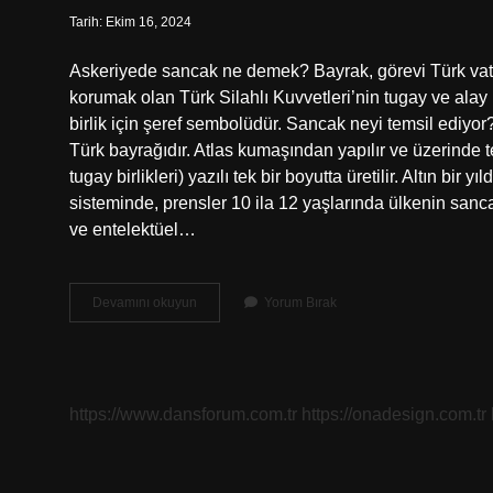
Tarih: Ekim 16, 2024
Askeriyede sancak ne demek? Bayrak, görevi Türk vatanı
korumak olan Türk Silahlı Kuvvetleri’nin tugay ve alay
birlik için şeref sembolüdür. Sancak neyi temsil ediyor
Türk bayrağıdır. Atlas kumaşından yapılır ve üzerinde tem
tugay birlikleri) yazılı tek bir boyutta üretilir. Altın bir
sisteminde, prensler 10 ila 12 yaşlarında ülkenin sancak
ve entelektüel…
Sancak
Devamını okuyun
Yorum Bırak
Muhafızı
Nedir
https://www.dansforum.com.tr
https://onadesign.com.tr