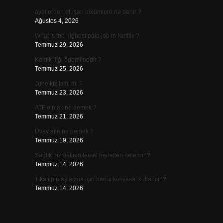
ayetlerden oluşan bölümlere ne denir ?
Ağustos 4, 2026
What is the highest paid job in Netflix ?
Temmuz 29, 2026
Kemik iliği ödemi nedir ?
Temmuz 25, 2026
June kız ismi mi ?
Temmuz 23, 2026
ATF olmak ne demek ?
Temmuz 21, 2026
Üvey aile ne demek ?
Temmuz 19, 2026
Sağlık hizmetinin temel hedefleri nelerdir ?
Temmuz 14, 2026
Tıkalı pimaş açma için hangi kimyasal kullanılır ?
Temmuz 14, 2026