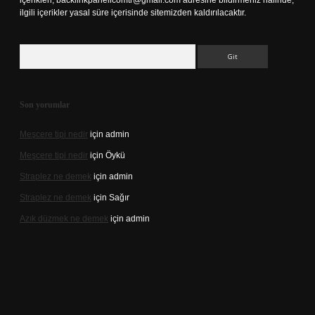
içerikleri,
backlinkpanelicomtr@gmail.com
adresine bildirmeniz halinde,
ilgili içerikler yasal süre içerisinde sitemizden kaldırılacaktır.
Arama
Son yorumlar
Meşcere tipi nedir
için
admin
Meşcere tipi nedir
için
Öykü
Straplez ne demek
için
admin
Straplez ne demek
için
Sağır
Azık düzmek ne demek
için
admin