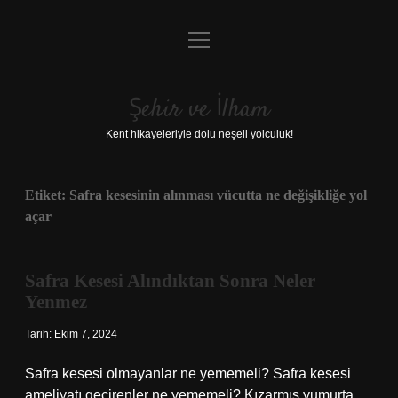
menüyü
Anasayfa
aç
Gizlilik Politikası
Şehir ve İlham
Yasal Uyarı
Kent hikayeleriyle dolu neşeli yolculuk!
Hakkımızda
Etiket:
Safra kesesinin alınması vücutta ne değişikliğe yol
açar
Safra Kesesi Alındıktan Sonra Neler
Yenmez
Tarih: Ekim 7, 2024
Safra kesesi olmayanlar ne yememeli? Safra kesesi
ameliyatı geçirenler ne yememeli? Kızarmış yumurta,