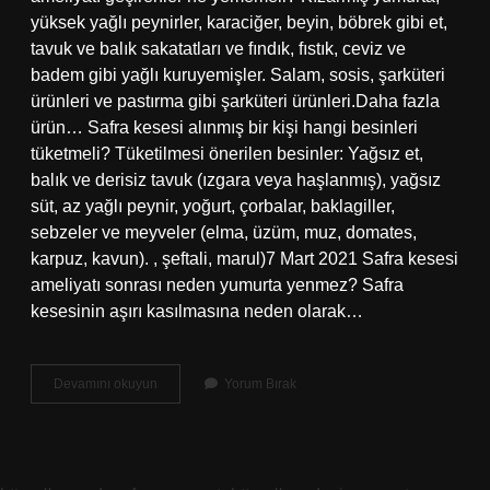
yüksek yağlı peynirler, karaciğer, beyin, böbrek gibi et,
tavuk ve balık sakatatları ve fındık, fıstık, ceviz ve
badem gibi yağlı kuruyemişler. Salam, sosis, şarküteri
ürünleri ve pastırma gibi şarküteri ürünleri.Daha fazla
ürün… Safra kesesi alınmış bir kişi hangi besinleri
tüketmeli? Tüketilmesi önerilen besinler: Yağsız et,
balık ve derisiz tavuk (ızgara veya haşlanmış), yağsız
süt, az yağlı peynir, yoğurt, çorbalar, baklagiller,
sebzeler ve meyveler (elma, üzüm, muz, domates,
karpuz, kavun). , şeftali, marul)7 Mart 2021 Safra kesesi
ameliyatı sonrası neden yumurta yenmez? Safra
kesesinin aşırı kasılmasına neden olarak…
Safra
Devamını okuyun
Yorum Bırak
Kesesi
Alındıktan
Sonra
Neler
Yenmez