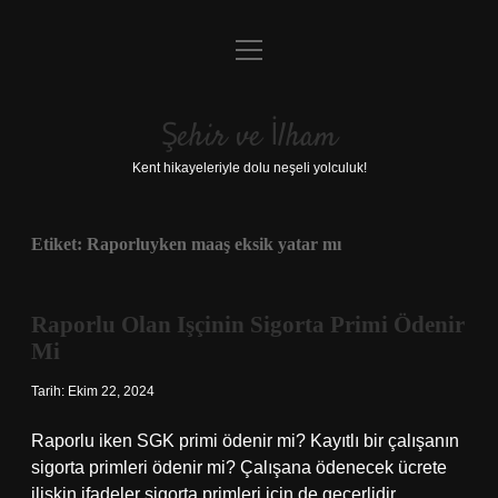
menüyü
Anasayfa
aç
Gizlilik Politikası
Şehir ve İlham
Yasal Uyarı
Kent hikayeleriyle dolu neşeli yolculuk!
Hakkımızda
Etiket:
Raporluyken maaş eksik yatar mı
Raporlu Olan Işçinin Sigorta Primi Ödenir
Mi
Tarih: Ekim 22, 2024
Raporlu iken SGK primi ödenir mi? Kayıtlı bir çalışanın
sigorta primleri ödenir mi? Çalışana ödenecek ücrete
ilişkin ifadeler sigorta primleri için de geçerlidir.