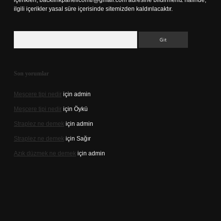
içerikleri,
backlinkpanelicomtr@gmail.com
adresine bildirmeniz halinde,
ilgili içerikler yasal süre içerisinde sitemizden kaldırılacaktır.
Arama
Son yorumlar
Meşcere tipi nedir
için
admin
Meşcere tipi nedir
için
Öykü
Straplez ne demek
için
admin
Straplez ne demek
için
Sağır
Azık düzmek ne demek
için
admin