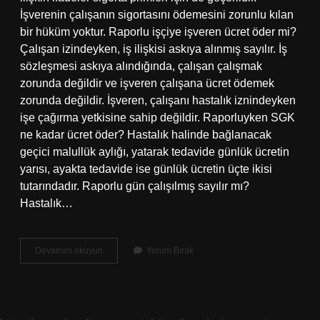
İşverenin çalışanın sigortasını ödemesini zorunlu kılan
bir hüküm yoktur. Raporlu işçiye işveren ücret öder mi?
Çalışan izindeyken, iş ilişkisi askıya alınmış sayılır. İş
sözleşmesi askıya alındığında, çalışan çalışmak
zorunda değildir ve işveren çalışana ücret ödemek
zorunda değildir. İşveren, çalışanı hastalık iznindeyken
işe çağırma yetkisine sahip değildir. Raporluyken SGK
ne kadar ücret öder? Hastalık halinde bağlanacak
geçici malullük aylığı, yatarak tedavide günlük ücretin
yarısı, ayakta tedavide ise günlük ücretin üçte ikisi
tutarındadır. Raporlu gün çalışılmış sayılır mı?
Hastalık…
Raporlu
Devamını okuyun
Yorum Bırak
Olan
Işçinin
Sigorta
Primi
Ödenir