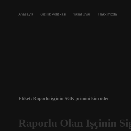
Anasayfa
Gizlilik Politikası
Yasal Uyarı
Hakkımızda
Etiket:
Raporlu işçinin SGK primini kim öder
Raporlu Olan Işçinin Si