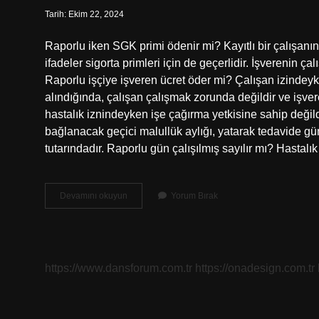
Tarih: Ekim 22, 2024
Raporlu iken SGK primi ödenir mi? Kayıtlı bir çalışanın
ifadeler sigorta primleri için de geçerlidir. İşverenin ç
Raporlu işçiye işveren ücret öder mi? Çalışan izindeyken
alındığında, çalışan çalışmak zorunda değildir ve işve
hastalık iznindeyken işe çağırma yetkisine sahip deği
bağlanacak geçici malullük aylığı, yatarak tedavide günl
tutarındadır. Raporlu gün çalışılmış sayılır mı? Hastal
Raporlu
Devamını okuyun
Yorum Bırak
Olan
Işçinin
Sigorta
Primi
Ödenir
https://www.dansforum.com.tr
https://onadesign.com.tr
Mi