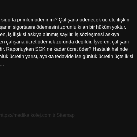
 sigorta primleri ödenir mi? Çalışana ödenecek ücrete ilişkin
alışanın sigortasını ödemesini zorunlu kılan bir hüküm yoktur.
, iş ilişkisi askıya alınmış sayılır. İş sözleşmesi askıya
ren çalışana ücret ödemek zorunda değildir. İşveren, çalışanı
ldir. Raporluyken SGK ne kadar ücret öder? Hastalık halinde
ük ücretin yarısı, ayakta tedavide ise günlük ücretin üçte ikisi
ık…
https://medikalkolej.com.tr
Sitemap