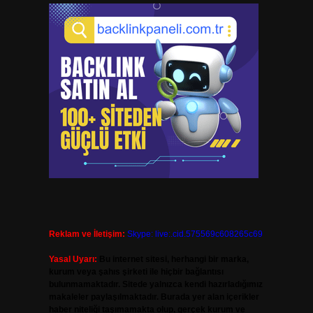
Reklam ve İletişim:
Skype: live:.cid.575569c608265c69
Yasal Uyarı:
Bu internet sitesi, herhangi bir marka,
kurum veya şahıs şirketi ile hiçbir bağlantısı
bulunmamaktadır. Sitede yalnızca kendi hazırladığımız
makaleler paylaşılmaktadır. Burada yer alan içerikler
haber niteliği taşımamakta olup, gerçek kurum ve