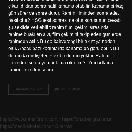
çıkarıldıktan sonra hafif kanama olabilir. Kanama birkaç
gün sürer ve sonra durur. Rahim filminden sonra adet
nasıl olur? HSG testi sonrası ne olur sorusunun cevabı
şu şekilde verilebilir; rahim filmi çekimi sırasında
rahime bırakılan sıvı, film çekimini takip eden günlerde
rahimden atılır. Bu da kahverengi bir akıntıya neden
olur. Ancak bazı kadınlarda kanama da görülebilir. Bu
durumda endişelenecek bir durum yoktur. Rahim
filminden sonra yumurtlama olur mu? -Yumurtlama
rahim filminden sonra…
Rahim
Devamını okuyun
Yorum Bırak
Filminden
Sonra
Akıntı
Olur
Mu
https://www.dansforum.com.tr
https://onadesign.com.tr
https://medikalkolej.com.tr
Sitemap