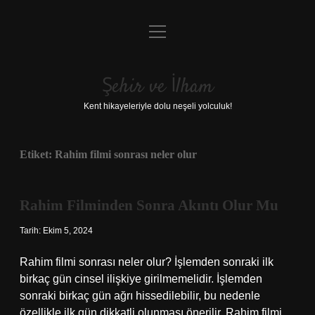
menüyü
Anasayfa
aç
Gizlilik Politikası
Şehir ve İlham
Yasal Uyarı
Kent hikayeleriyle dolu neşeli yolculuk!
Hakkımızda
Etiket:
Rahim filmi sonrası neler olur
Rahim Filminden Sonra Akıntı Olur Mu
Tarih: Ekim 5, 2024
Rahim filmi sonrası neler olur? İşlemden sonraki ilk
birkaç gün cinsel ilişkiye girilmemelidir. İşlemden
sonraki birkaç gün ağrı hissedilebilir, bu nedenle
özellikle ilk gün dikkatli olunması önerilir. Rahim filmi