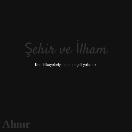
Şehir ve İlham
Kent hikayeleriyle dolu neşeli yolculuk!
 Alınır