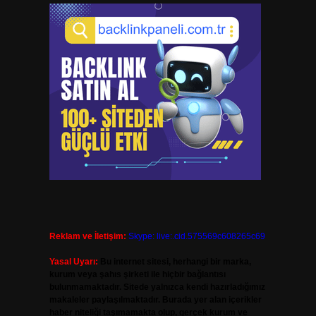
Reklam ve İletişim:
Skype: live:.cid.575569c608265c69
Yasal Uyarı:
Bu internet sitesi, herhangi bir marka,
kurum veya şahıs şirketi ile hiçbir bağlantısı
bulunmamaktadır. Sitede yalnızca kendi hazırladığımız
makaleler paylaşılmaktadır. Burada yer alan içerikler
haber niteliği taşımamakta olup, gerçek kurum ve