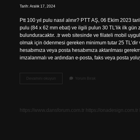
Tarih: Aralık 17, 2024
Ptt 100 yıl pulu nasıl alınır? PTT AŞ, 06 Ekim 2023 tar
pulu (84 x 62 mm ebat) ve ilgili pulun 30 TL’lik ilk gün
bulunduracaktır. .tr web sitesinde ve filateli mobil uyg
olmak için ödenmesi gereken minimum tutar 25 TL’dir ve
hesabımıza veya posta hesabımıza aktarılması gerekme
imzalanmalı ve ardından e-posta, faks veya posta yolu
Ptt
Devamını okuyun
Yorum Bırak
Hatıra
Pulu
Nereden
Alınır
https://www.dansforum.com.tr
https://onadesign.com.tr