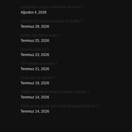
ayetlerden oluşan bölümlere ne denir ?
Ağustos 4, 2026
What is the highest paid job in Netflix ?
Temmuz 29, 2026
Kemik iliği ödemi nedir ?
Temmuz 25, 2026
June kız ismi mi ?
Temmuz 23, 2026
ATF olmak ne demek ?
Temmuz 21, 2026
Üvey aile ne demek ?
Temmuz 19, 2026
Sağlık hizmetinin temel hedefleri nelerdir ?
Temmuz 14, 2026
Tıkalı pimaş açma için hangi kimyasal kullanılır ?
Temmuz 14, 2026