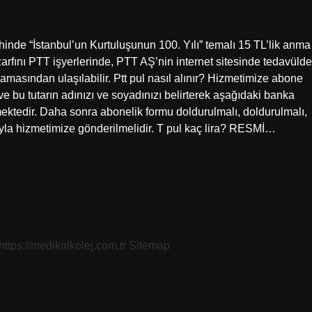
ihinde “İstanbul’un Kurtuluşunun 100. Yılı” temalı 15 TL’lik anma
 zarfını PTT işyerlerinde, PTT AŞ’nin internet sitesinde tedavülde
ulamasından ulaşılabilir. Ptt pul nasıl alınır? Hizmetimize abone
 bu tutarın adınızı ve soyadınızı belirterek aşağıdaki banka
ktedir. Daha sonra abonelik formu doldurulmalı, doldurulmalı,
yla hizmetimize gönderilmelidir. T pul kaç lira? RESMİ…
https://medikalkolej.com.tr
Sitemap