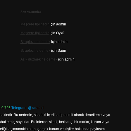
Son yorumlar
Meşcere tipi nedir
için
admin
Meşcere tipi nedir
için
Öykü
Straplez ne demek
için
admin
Straplez ne demek
için
Sağır
Azık düzmek ne demek
için
admin
 0 726
Telegram: @karabul
ektedir. Bu nedenle, sitedeki içerikleri proaktif olarak denetleme veya
 etmiş sayılırlar. Bu internet sitesi, herhangi bir marka, kurum veya
niteliği taşımamakta olup, gerçek kurum ve kişiler hakkında paylaşım