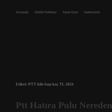
Anasayfa
Gizlilik Politikası
Yasal Uyarı
Hakkımızda
Etiket:
PTT kilo başı kaç TL 2024
Ptt Hatıra Pulu Nereden