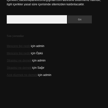
içerikleri,
backlinkpanelicomtr@gmail.com
adresine bildirmeniz halinde,
ilgili içerikler yasal süre içerisinde sitemizden kaldırılacaktır.
Arama
Son yorumlar
Meşcere tipi nedir
için
admin
Meşcere tipi nedir
için
Öykü
Straplez ne demek
için
admin
Straplez ne demek
için
Sağır
Azık düzmek ne demek
için
admin