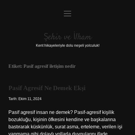
menüyü
Anasayfa
aç
Gizlilik Politikası
Şehir ve İlham
Yasal Uyarı
Kent hikayeleriyle dolu neşeli yolculuk!
Hakkımızda
Etiket:
Pasif agresif iletişim nedir
Pasif Agresif Ne Demek Ekşi
Tarih: Ekim 11, 2024
Pasif agresif insan ne demek? Pasif-agresif kişilik
bozukluğu, kişinin öfkesini kendine ve başkalarına
bastırarak küskünlük, surat asma, erteleme, verilen işi
yapmama gibi dolaylı yollarla duygularını ifade