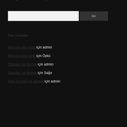
Arama
Son yorumlar
Meşcere tipi nedir
için
admin
Meşcere tipi nedir
için
Öykü
Straplez ne demek
için
admin
Straplez ne demek
için
Sağır
Azık düzmek ne demek
için
admin
s://tulipbett.net/