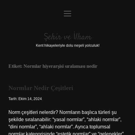
menüyü
Anasayfa
aç
Gizlilik Politikası
Şehir ve İlham
Yasal Uyarı
Kent hikayeleriyle dolu neşeli yolculuk!
Hakkımızda
Etiket:
Normlar hiyerarşisi sıralaması nedir
Normlar Nedir Çeşitleri
Tarih: Ekim 14, 2024
Norm çeşitleri nelerdir? Normların başlıca türleri şu
şekilde sıralanabilir: “yasal normlar”, “ahlaki normlar”,
“dini normlar”, “ahlaki normlar”. Ayrıca toplumsal
normlar kategorisinde “estetik normlar” ve “gelenekler”