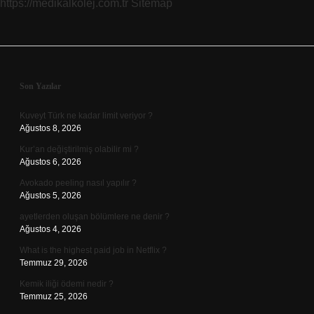
https://medikalkolej.com.tr
Sitemap
Sidebar
Son Yazılar
Kuveyt Türk ne kadar limit veriyor ?
Ağustos 8, 2026
Kur’an değiştirilmiş olabilir mi ?
Ağustos 6, 2026
Avokado peeling nasıl yapılır ?
Ağustos 5, 2026
ayetlerden oluşan bölümlere ne denir ?
Ağustos 4, 2026
What is the highest paid job in Netflix ?
Temmuz 29, 2026
Kemik iliği ödemi nedir ?
Temmuz 25, 2026