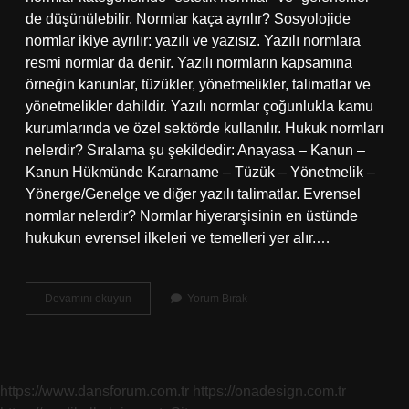
de düşünülebilir. Normlar kaça ayrılır? Sosyolojide
normlar ikiye ayrılır: yazılı ve yazısız. Yazılı normlara
resmi normlar da denir. Yazılı normların kapsamına
örneğin kanunlar, tüzükler, yönetmelikler, talimatlar ve
yönetmelikler dahildir. Yazılı normlar çoğunlukla kamu
kurumlarında ve özel sektörde kullanılır. Hukuk normları
nelerdir? Sıralama şu şekildedir: Anayasa – Kanun –
Kanun Hükmünde Kararname – Tüzük – Yönetmelik –
Yönerge/Genelge ve diğer yazılı talimatlar. Evrensel
normlar nelerdir? Normlar hiyerarşisinin en üstünde
hukukun evrensel ilkeleri ve temelleri yer alır.…
Normlar
Devamını okuyun
Yorum Bırak
Nedir
Çeşitleri
https://www.dansforum.com.tr
https://onadesign.com.tr