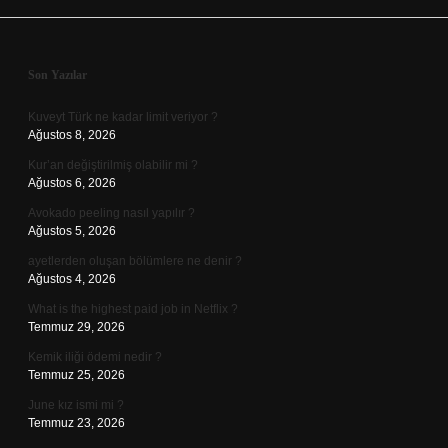
Sidebar
Son Yazılar
Kuveyt Türk ne kadar limit veriyor ?
Ağustos 8, 2026
Kur’an değiştirilmiş olabilir mi ?
Ağustos 6, 2026
Avokado peeling nasıl yapılır ?
Ağustos 5, 2026
ayetlerden oluşan bölümlere ne denir ?
Ağustos 4, 2026
What is the highest paid job in Netflix ?
Temmuz 29, 2026
Kemik iliği ödemi nedir ?
Temmuz 25, 2026
June kız ismi mi ?
Temmuz 23, 2026