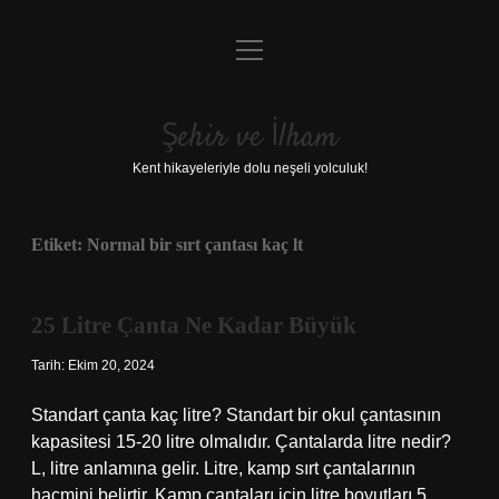
menüyü
Anasayfa
aç
Gizlilik Politikası
Şehir ve İlham
Yasal Uyarı
Kent hikayeleriyle dolu neşeli yolculuk!
Hakkımızda
Etiket:
Normal bir sırt çantası kaç lt
25 Litre Çanta Ne Kadar Büyük
Tarih: Ekim 20, 2024
Standart çanta kaç litre? Standart bir okul çantasının
kapasitesi 15-20 litre olmalıdır. Çantalarda litre nedir?
L, litre anlamına gelir. Litre, kamp sırt çantalarının
hacmini belirtir. Kamp çantaları için litre boyutları 5