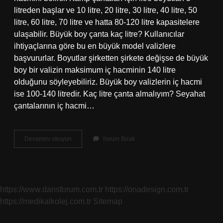
litreden başlar ve 10 litre, 20 litre, 30 litre, 40 litre, 50
litre, 60 litre, 70 litre ve hatta 80-120 litre kapasitelere
ulaşabilir. Büyük boy çanta kaç litre? Kullanıcılar
ihtiyaçlarına göre bu en büyük model valizlere
başvururlar. Boyutlar şirketten şirkete değişse de büyük
boy bir valizin maksimum iç hacminin 140 litre
olduğunu söyleyebiliriz. Büyük boy valizlerin iç hacmi
ise 100-140 litredir. Kaç litre çanta almalıyım? Seyahat
çantalarının iç hacmi…
25
Devamını okuyun
Yorum Bırak
Litre
Çanta
Ne
Kadar
Büyük
https://www.dansforum.com.tr
https://onadesign.com.tr
https://medikalkolej.com.tr
Sitemap