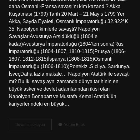
daha Osmanlı-Fransa savaşı’nı kim kazandı? Akka
Kuşatması (1799) Tarih 20 Mart – 21 Mayıs 1799 Yer
Akka, Sayda Eyaleti, Osmanlı İmparatorluğu 32.922°K
35. Napolyon kimlerle savaştı? Napolyon
SavaşlarıAvusturya Arşidüklüğü (1804’e
kadar)Avusturya İmparatorluğu (1804’ten sonra)Rus
İmparatorluğu (1804-1807, 1810-1815)Prusya (1806-
1807, 1812-1815)İspanya (1808-1815)Osmanlı
İmparatorluğu (1806-1810))Portekiz .Sicilya. Sardunya.
İsveçDaha fazla makale… Napolyon Atatürk ile savaştı
mı? Bu iki savaş aynı zamanda dünya tarihinin en
büyük asker ve devlet adamlarından ikisi olan
Napolyon Bonapart ve Mustafa Kemal Atatürk’ün
kariyerlerindeki en büyük…
Napolyon
Devamını okuyun
Yorum Bırak
Osmanlıyla
Savaştı