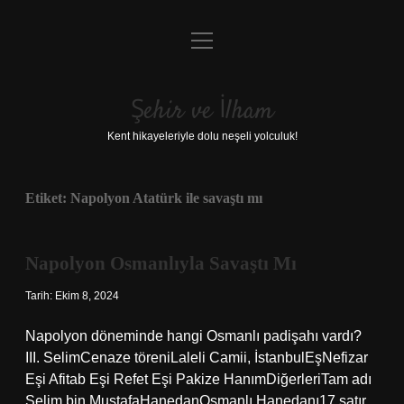
menüyü
Anasayfa
aç
Gizlilik Politikası
Şehir ve İlham
Yasal Uyarı
Kent hikayeleriyle dolu neşeli yolculuk!
Hakkımızda
Etiket:
Napolyon Atatürk ile savaştı mı
Napolyon Osmanlıyla Savaştı Mı
Tarih: Ekim 8, 2024
Napolyon döneminde hangi Osmanlı padişahı vardı?
III. SelimCenaze töreniLaleli Camii, İstanbulEşNefizar
Eşi Afitab Eşi Refet Eşi Pakize HanımDiğerleriTam adı
Selim bin MustafaHanedanOsmanlı Hanedanı17 satır