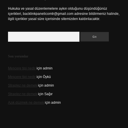
Hukuka ve yasal düzenlemelere aykırı olduğunu düşündüğünüz
içerikleri,
backlinkpanelicomtr@gmail.com
adresine bildirmeniz halinde,
ilgili içerikler yasal süre içerisinde sitemizden kaldırılacaktır.
Arama
Son yorumlar
Meşcere tipi nedir
için
admin
Meşcere tipi nedir
için
Öykü
Straplez ne demek
için
admin
Straplez ne demek
için
Sağır
Azık düzmek ne demek
için
admin