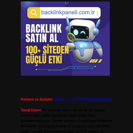
Reklam ve İletişim:
Skype: live:.cid.575569c608265c69
Yasal Uyarı:
Bu internet sitesi, herhangi bir marka,
kurum veya şahıs şirketi ile hiçbir bağlantısı
bulunmamaktadır. Sitede yalnızca kendi hazırladığımız
makaleler paylaşılmaktadır. Burada yer alan içerikler
haber niteliği taşımamakta olup, gerçek kurum ve