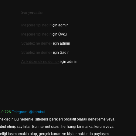
Son yorumlar
Meşcere tipi nedir
için
admin
Meşcere tipi nedir
için
Öykü
Straplez ne demek
için
admin
Straplez ne demek
için
Sağır
Azık düzmek ne demek
için
admin
 0 726
Telegram: @karabul
ektedir. Bu nedenle, sitedeki içerikleri proaktif olarak denetleme veya
 etmiş sayılırlar. Bu internet sitesi, herhangi bir marka, kurum veya
niteliği taşımamakta olup, gerçek kurum ve kişiler hakkında paylaşım