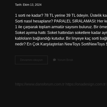
Tarih: Ekim 13, 2024
1 sorti ne kadar? 78 TL yerine 39 TL ödeyin. Üstelik ka
Sorti nasıl hesaplanır? PARALEL SIRALAMASI: Her komüt
1 ile çarparak toplam armatür sayısını buluruz. Bir örnek
Soket ayırma hattı: Soket hattından soketlere kadar ayr
kabloların bağlandığı kutudur. Bir linyeye kaç sorti bağl
nedir? En Çok Karşılaştırılan NewToys SortiNewToys
Sorti
Devamını okuyun
Yorum Bırak
Nedir
Nasıl
Yapılır
https://www.dansforum.com.tr
https://onadesign.com.tr