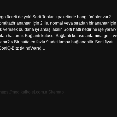
rgo ücreti de yok! Sorti Toplantı paketinde hangi ürünler var?
atör anahtarı için 2 ile, normal veya sıradan bir anahtar için
 verirsek bu daha iyi anlaşılabilir. Sorti hattı nedir ne işe yarar?
ılan hatlardır. Bağlantı kutusu: Bağlantı kutusu anlamına gelir v
anır? ➢Bir hatta en fazla 9 adet lamba bağlanabilir. Sorti fiyatı
 SortiQ-Bitz (MindWare)…
https://medikalkolej.com.tr
Sitemap