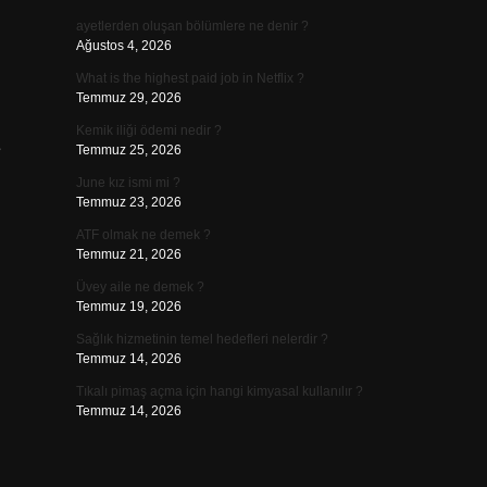
ayetlerden oluşan bölümlere ne denir ?
Ağustos 4, 2026
What is the highest paid job in Netflix ?
Temmuz 29, 2026
Kemik iliği ödemi nedir ?
e
Temmuz 25, 2026
June kız ismi mi ?
Temmuz 23, 2026
ATF olmak ne demek ?
Temmuz 21, 2026
Üvey aile ne demek ?
Temmuz 19, 2026
Sağlık hizmetinin temel hedefleri nelerdir ?
Temmuz 14, 2026
Tıkalı pimaş açma için hangi kimyasal kullanılır ?
Temmuz 14, 2026