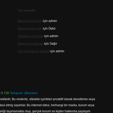
Son yorumlar
Meşcere tipi nedir
için
admin
Meşcere tipi nedir
için
Öykü
Straplez ne demek
için
admin
Straplez ne demek
için
Sağır
Azık düzmek ne demek
için
admin
 0 726
Telegram: @karabul
ektedir. Bu nedenle, sitedeki içerikleri proaktif olarak denetleme veya
 etmiş sayılırlar. Bu internet sitesi, herhangi bir marka, kurum veya
niteliği taşımamakta olup, gerçek kurum ve kişiler hakkında paylaşım