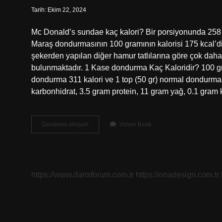
Tarih: Ekim 22, 2024
Mc Donald’s sundae kaç kalori? Bir porsiyonunda 258 
Maraş dondurmasının 100 gramının kalorisi 175 kcal’d
şekerden yapılan diğer hamur tatlılarına göre çok dah
bulunmaktadır. 1 Kase dondurma Kaç Kaloridir? 100 gr
dondurma 311 kalori ve 1 top (50 gr) normal dondurma
karbonhidrat, 3.5 gram protein, 11 gram yağ, 0.1 gra
1
Devamını okuyun
Yorum Bırak
Mc
Dondurma
Kaç
Kalori
https://www.dansforum.com.tr
https://onadesign.com.tr