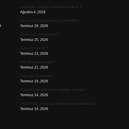
ayetlerden oluşan bölümlere ne denir ?
Ağustos 4, 2026
What is the highest paid job in Netflix ?
e
Temmuz 29, 2026
Kemik iliği ödemi nedir ?
Temmuz 25, 2026
June kız ismi mi ?
Temmuz 23, 2026
ATF olmak ne demek ?
Temmuz 21, 2026
Üvey aile ne demek ?
Temmuz 19, 2026
Sağlık hizmetinin temel hedefleri nelerdir ?
Temmuz 14, 2026
Tıkalı pimaş açma için hangi kimyasal kullanılır ?
Temmuz 14, 2026