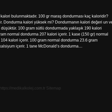
kalori bulunmaktadır. 100 gr maraş dondurması kaç kaloridir?
ir. Dondurma kalori yüksek mi? Dondurmanın kalori değeri un v
a düşüktür. 100 gram sütlü dondurmada yaklaşık 190 kalori
am normal dondurma 207 kalori içerir. 1 kase (150 gr) normal
 104 kalori içerir. 100 gram normal dondurma 23.6 gram
m kalsiyum içerir. 1 tane McDonald’s dondurma…
https://medikalkolej.com.tr
Sitemap