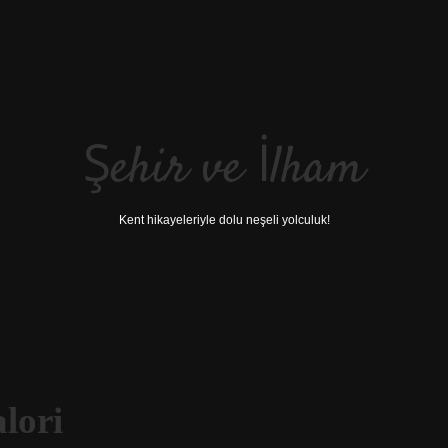
Şehir ve İlham
Kent hikayeleriyle dolu neşeli yolculuk!
lori