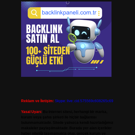
Reklam ve İletişim:
Skype: live:.cid.575569c608265c69
Yasal Uyarı:
Bu internet sitesi, herhangi bir marka,
kurum veya şahıs şirketi ile hiçbir bağlantısı
bulunmamaktadır. Sitede yalnızca kendi hazırladığımız
makaleler paylaşılmaktadır. Burada yer alan içerikler
haber niteliği taşımamakta olup, gerçek kurum ve