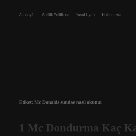
Anasayfa
Gizlilik Politikası
Yasal Uyarı
Hakkımızda
Etiket:
Mc Donalds sundae nasıl okunur
1 Mc Dondurma Kaç Ka