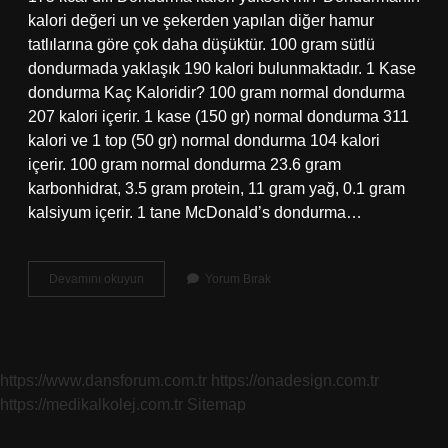
kalori değeri un ve şekerden yapılan diğer hamur
tatlılarına göre çok daha düşüktür. 100 gram sütlü
dondurmada yaklaşık 190 kalori bulunmaktadır. 1 Kase
dondurma Kaç Kaloridir? 100 gram normal dondurma
207 kalori içerir. 1 kase (150 gr) normal dondurma 311
kalori ve 1 top (50 gr) normal dondurma 104 kalori
içerir. 100 gram normal dondurma 23.6 gram
karbonhidrat, 3.5 gram protein, 11 gram yağ, 0.1 gram
kalsiyum içerir. 1 tane McDonald’s dondurma…
1
Devamını okuyun
Yorum Bırak
Mc
Dondurma
Kaç
Kalori
https://www.dansforum.com.tr
https://onadesign.com.tr
https://medikalkolej.com.tr
Sitemap