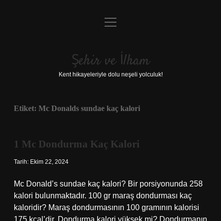
menüyü
Anasayfa
aç
Gizlilik Politikası
Şehir ve İlham
Yasal Uyarı
Kent hikayeleriyle dolu neşeli yolculuk!
Hakkımızda
Etiket:
Mc Donalds sundae kaç kalori
1 Mc Dondurma Kaç Kalori
Tarih: Ekim 22, 2024
Mc Donald’s sundae kaç kalori? Bir porsiyonunda 258
kalori bulunmaktadır. 100 gr maraş dondurması kaç
kaloridir? Maraş dondurmasının 100 gramının kalorisi
175 kcal’dir. Dondurma kalori yüksek mi? Dondurmanın