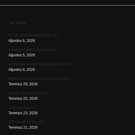
Sidebar
Son Yazılar
Kur’an değiştirilmiş olabilir mi ?
Ağustos 6, 2026
Avokado peeling nasıl yapılır ?
Ağustos 5, 2026
ayetlerden oluşan bölümlere ne denir ?
Ağustos 4, 2026
What is the highest paid job in Netflix ?
Temmuz 29, 2026
Kemik iliği ödemi nedir ?
Temmuz 25, 2026
June kız ismi mi ?
Temmuz 23, 2026
ATF olmak ne demek ?
Temmuz 21, 2026