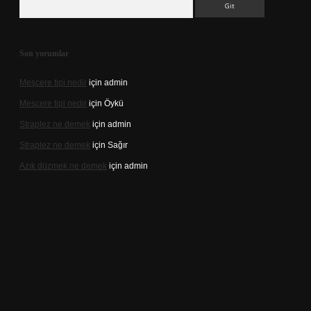
Son yorumlar
Meşcere tipi nedir
için
admin
Meşcere tipi nedir
için
Öykü
Straplez ne demek
için
admin
Straplez ne demek
için
Sağır
Azık düzmek ne demek
için
admin
s://tulipbett.net/