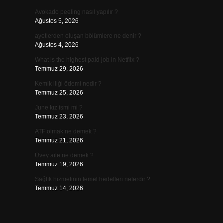
Avokado peeling nasıl yapılır ?
Ağustos 5, 2026
ayetlerden oluşan bölümlere ne denir ?
Ağustos 4, 2026
What is the highest paid job in Netflix ?
Temmuz 29, 2026
Kemik iliği ödemi nedir ?
Temmuz 25, 2026
June kız ismi mi ?
Temmuz 23, 2026
ATF olmak ne demek ?
Temmuz 21, 2026
Üvey aile ne demek ?
Temmuz 19, 2026
Sağlık hizmetinin temel hedefleri nelerdir ?
Temmuz 14, 2026