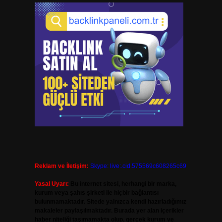
Reklam ve İletişim:
Skype: live:.cid.575569c608265c69
Yasal Uyarı:
Bu internet sitesi, herhangi bir marka,
kurum veya şahıs şirketi ile hiçbir bağlantısı
bulunmamaktadır. Sitede yalnızca kendi hazırladığımız
makaleler paylaşılmaktadır. Burada yer alan içerikler
haber niteliği taşımamakta olup, gerçek kurum ve