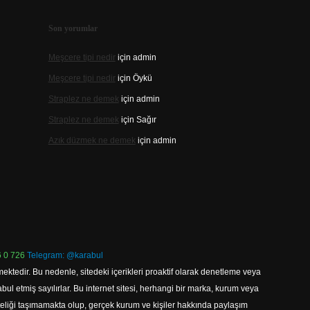
Son yorumlar
Meşcere tipi nedir
için
admin
Meşcere tipi nedir
için
Öykü
Straplez ne demek
için
admin
Straplez ne demek
için
Sağır
Azık düzmek ne demek
için
admin
 0 726
Telegram: @karabul
ektedir. Bu nedenle, sitedeki içerikleri proaktif olarak denetleme veya
 etmiş sayılırlar. Bu internet sitesi, herhangi bir marka, kurum veya
niteliği taşımamakta olup, gerçek kurum ve kişiler hakkında paylaşım