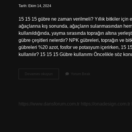
Tarih: Ekim 14, 2024
15 15 15 gübre ne zaman verilmeli? Yıllık bitkiler iç
ağaçlarına kış sonunda, ağaçların sulanmasından heme
kullanıldığında, yayma sırasında toprağın altına yerleşt
gübre çeşitleri nelerdir? NPK gübreleri, toprağın ve bitk
gübreleri %20 azot, fosfor ve potasyum içerirken, 15 1
kullanılır? 15 15 15 Gübre kullanımı Öncelikle söz ko
15
Devamını okuyun
Yorum Bırak
15
15
15
Gübre
Ne
https://www.dansforum.com.tr
https://onadesign.com.tr
Işe
Yarar