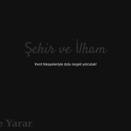
Şehir ve İlham
Kent hikayeleriyle dolu neşeli yolculuk!
e Yarar