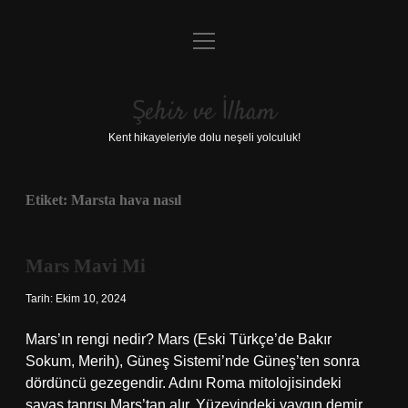
menüyü
Anasayfa
aç
Gizlilik Politikası
Şehir ve İlham
Yasal Uyarı
Kent hikayeleriyle dolu neşeli yolculuk!
Hakkımızda
Etiket:
Marsta hava nasıl
Mars Mavi Mi
Tarih: Ekim 10, 2024
Mars’ın rengi nedir? Mars (Eski Türkçe’de Bakır
Sokum, Merih), Güneş Sistemi’nde Güneş’ten sonra
dördüncü gezegendir. Adını Roma mitolojisindeki
savaş tanrısı Mars’tan alır. Yüzeyindeki yaygın demir