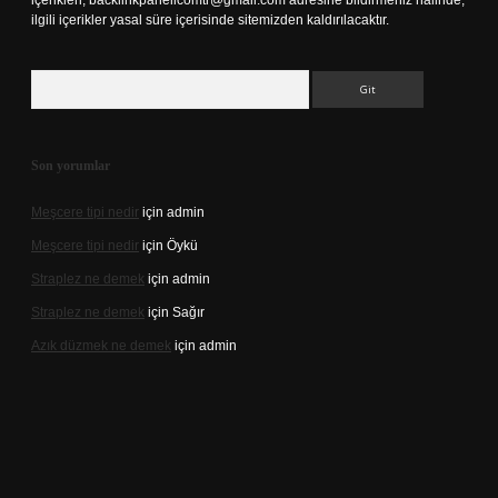
içerikleri,
backlinkpanelicomtr@gmail.com
adresine bildirmeniz halinde,
ilgili içerikler yasal süre içerisinde sitemizden kaldırılacaktır.
Arama
Son yorumlar
Meşcere tipi nedir
için
admin
Meşcere tipi nedir
için
Öykü
Straplez ne demek
için
admin
Straplez ne demek
için
Sağır
Azık düzmek ne demek
için
admin