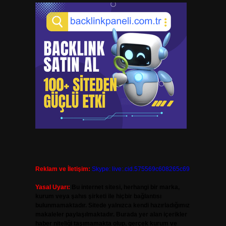
Reklam ve İletişim:
Skype: live:.cid.575569c608265c69
Yasal Uyarı:
Bu internet sitesi, herhangi bir marka,
kurum veya şahıs şirketi ile hiçbir bağlantısı
bulunmamaktadır. Sitede yalnızca kendi hazırladığımız
makaleler paylaşılmaktadır. Burada yer alan içerikler
haber niteliği taşımamakta olup, gerçek kurum ve