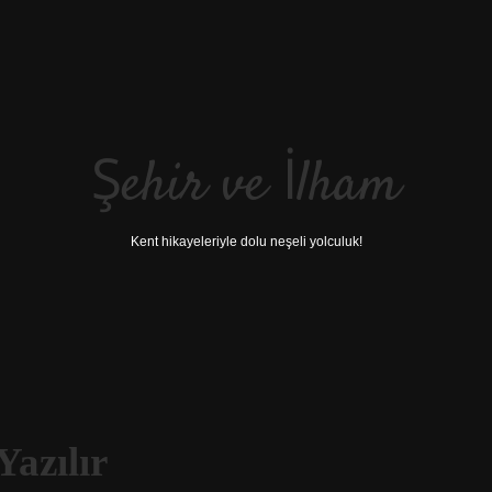
Şehir ve İlham
Kent hikayeleriyle dolu neşeli yolculuk!
azılır