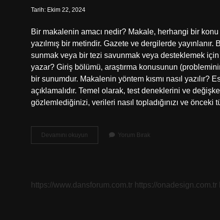
Tarih: Ekim 22, 2024
Bir makalenin amacı nedir? Makale, herhangi bir konu 
yazılmış bir metindir. Gazete ve dergilerde yayınlanır.
sunmak veya bir tezi savunmak veya desteklemek için 
yazar? Giriş bölümü, araştırma konusunun (probleminin)
bir sunumdur. Makalenin yöntem kısmı nasıl yazılır? E
açıklamalıdır. Temel olarak, test deneklerini ve değişken
gözlemlediğinizi, verileri nasıl topladığınızı ve önceki
Makalenin
Devamını okuyun
Yorum Bırak
Amacı
Nasıl
Yazılır
https://www.dansforum.com.tr
https://onadesign.com.tr