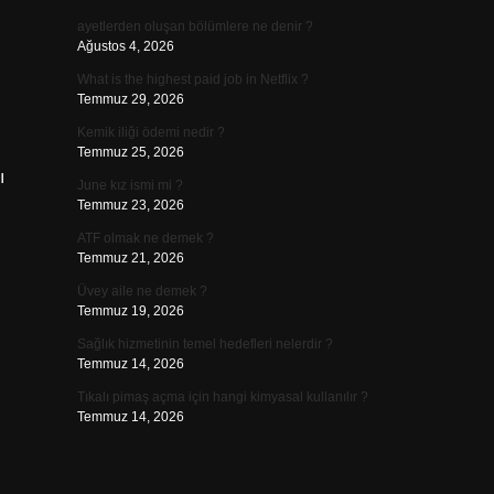
ayetlerden oluşan bölümlere ne denir ?
Ağustos 4, 2026
What is the highest paid job in Netflix ?
Temmuz 29, 2026
Kemik iliği ödemi nedir ?
Temmuz 25, 2026
ı
June kız ismi mi ?
Temmuz 23, 2026
ATF olmak ne demek ?
Temmuz 21, 2026
Üvey aile ne demek ?
Temmuz 19, 2026
Sağlık hizmetinin temel hedefleri nelerdir ?
Temmuz 14, 2026
Tıkalı pimaş açma için hangi kimyasal kullanılır ?
Temmuz 14, 2026