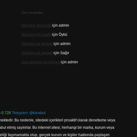
Son yorumlar
Meşcere tipi nedir
için
admin
Meşcere tipi nedir
için
Öykü
Straplez ne demek
için
admin
Straplez ne demek
için
Sağır
Azık düzmek ne demek
için
admin
 0 726
Telegram: @karabul
ektedir. Bu nedenle, sitedeki içerikleri proaktif olarak denetleme veya
 etmiş sayılırlar. Bu internet sitesi, herhangi bir marka, kurum veya
niteliği taşımamakta olup, gerçek kurum ve kişiler hakkında paylaşım