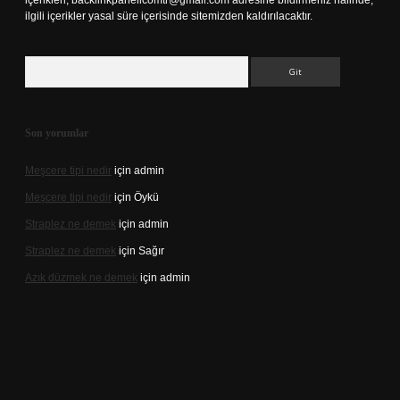
içerikleri,
backlinkpanelicomtr@gmail.com
adresine bildirmeniz halinde,
ilgili içerikler yasal süre içerisinde sitemizden kaldırılacaktır.
Arama
Son yorumlar
Meşcere tipi nedir
için
admin
Meşcere tipi nedir
için
Öykü
Straplez ne demek
için
admin
Straplez ne demek
için
Sağır
Azık düzmek ne demek
için
admin