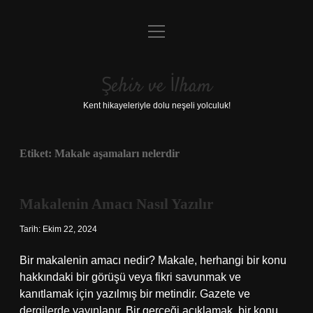
menüyü
Anasayfa
aç
Gizlilik Politikası
Şehir ve İlham
Yasal Uyarı
Kent hikayeleriyle dolu neşeli yolculuk!
Hakkımızda
Etiket:
Makale aşamaları nelerdir
Makalenin Amacı Nasıl Yazılır
Tarih: Ekim 22, 2024
Bir makalenin amacı nedir? Makale, herhangi bir konu
hakkındaki bir görüşü veya fikri savunmak ve
kanıtlamak için yazılmış bir metindir. Gazete ve
dergilerde yayınlanır. Bir gerçeği açıklamak, bir konu