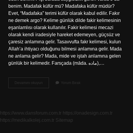
benim. Madafak küfür mü? Madafaka küfür müdür?
Evet, “Madafaka” terimi küfür olarak kabul edilir. Fakır
ne demek argo? Kelime günlük dilde fakir kelimesinin
eşanlamlısı olarak kullanılır. Fakir kelimesi mecazi
olarak kendi iradesiyle hareket edemeyen, güçsüz ve
çaresiz anlamına gelir. Tasavvufta fakr kelimesi, kulun
Allah’a ihtiyacı olduğunu bilmesi anlamına gelir. Mada
ne anlama gelir? Mada, mide ve iştah anlamına gelen
günlük bir kelimedir. Farsçada (māda. ماده),…
Hello
Devamını okuyun
Yorum Bırak
Mada
Fakır
Ne
Demek
https://www.dansforum.com.tr
https://onadesign.com.tr
https://medikalkolej.com.tr
Sitemap