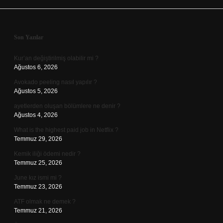
Sidebar
Son Yazılar
Kur’an değiştirilmiş olabilir mi ?
Ağustos 6, 2026
Avokado peeling nasıl yapılır ?
Ağustos 5, 2026
ayetlerden oluşan bölümlere ne denir ?
Ağustos 4, 2026
What is the highest paid job in Netflix ?
Temmuz 29, 2026
Kemik iliği ödemi nedir ?
Temmuz 25, 2026
June kız ismi mi ?
Temmuz 23, 2026
ATF olmak ne demek ?
Temmuz 21, 2026