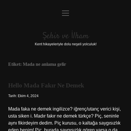
menüyü
Anasayfa
aç
Gizlilik Politikası
Şehir ve İlham
Yasal Uyarı
Kent hikayeleriyle dolu neşeli yolculuk!
Hakkımızda
Etiket:
Mada ne anlama gelir
Hello Mada Fakır Ne Demek
Tarih: Ekim 4, 2024
Mada faka ne demek ingilizce? iğrenç/utanç verici kişi,
usta siken i. Madır fakır ne demek türkçe? Piç, seninle
aynı fikirdeyim dedim. Piç kurusu, o kaltağa saygısızlık
eden benim! Piç, burada saygısızlık gören varsa o da