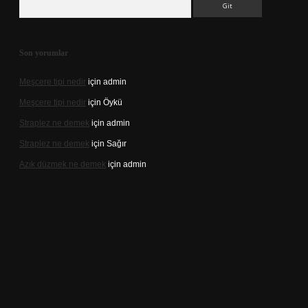
Son yorumlar
Meşcere tipi nedir
için
admin
Meşcere tipi nedir
için
Öykü
Straplez ne demek
için
admin
Straplez ne demek
için
Sağır
Azık düzmek ne demek
için
admin
//tulipbett.net/