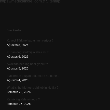
https://medikalkolej.com.tr
Sitemap
Sidebar
Son Yazılar
Kuveyt Türk ne kadar limit veriyor ?
Ağustos 8, 2026
Kur’an değiştirilmiş olabilir mi ?
Ağustos 6, 2026
Avokado peeling nasıl yapılır ?
Ağustos 5, 2026
ayetlerden oluşan bölümlere ne denir ?
Ağustos 4, 2026
What is the highest paid job in Netflix ?
Temmuz 29, 2026
Kemik iliği ödemi nedir ?
Temmuz 25, 2026