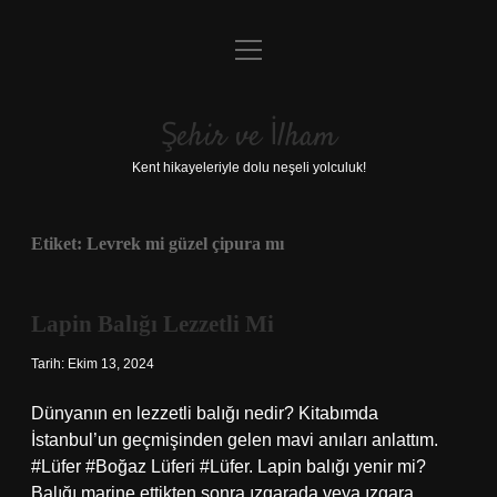
menüyü
Anasayfa
aç
Gizlilik Politikası
Şehir ve İlham
Yasal Uyarı
Kent hikayeleriyle dolu neşeli yolculuk!
Hakkımızda
Etiket:
Levrek mi güzel çipura mı
Lapin Balığı Lezzetli Mi
Tarih: Ekim 13, 2024
Dünyanın en lezzetli balığı nedir? Kitabımda
İstanbul’un geçmişinden gelen mavi anıları anlattım.
#Lüfer #Boğaz Lüferi #Lüfer. Lapin balığı yenir mi?
Balığı marine ettikten sonra ızgarada veya ızgara