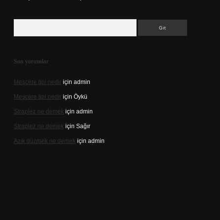
Arama
Son yorumlar
Meşcere tipi nedir
için
admin
Meşcere tipi nedir
için
Öykü
Straplez ne demek
için
admin
Straplez ne demek
için
Sağır
Azık düzmek ne demek
için
admin
://tulipbett.net/