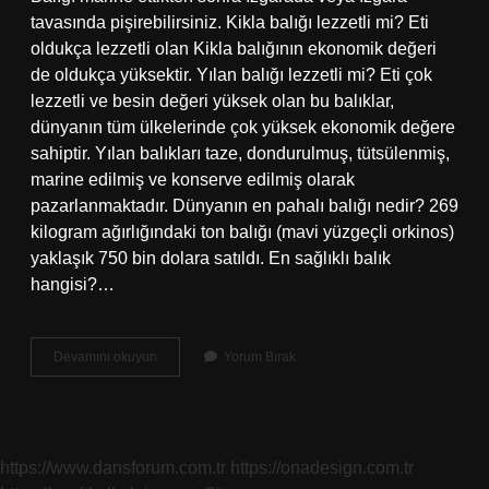
tavasında pişirebilirsiniz. Kikla balığı lezzetli mi? Eti
oldukça lezzetli olan Kikla balığının ekonomik değeri
de oldukça yüksektir. Yılan balığı lezzetli mi? Eti çok
lezzetli ve besin değeri yüksek olan bu balıklar,
dünyanın tüm ülkelerinde çok yüksek ekonomik değere
sahiptir. Yılan balıkları taze, dondurulmuş, tütsülenmiş,
marine edilmiş ve konserve edilmiş olarak
pazarlanmaktadır. Dünyanın en pahalı balığı nedir? 269
​​kilogram ağırlığındaki ton balığı (mavi yüzgeçli orkinos)
yaklaşık 750 bin dolara satıldı. En sağlıklı balık
hangisi?…
Lapin
Devamını okuyun
Yorum Bırak
Balığı
Lezzetli
Mi
https://www.dansforum.com.tr
https://onadesign.com.tr