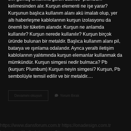
kelimesinden alır. Kurşun elementi ne işe yarar?
Kurşunun başlıca kullanım alanı akü imalatı olup, yer
altı haberleşme kablolarının kurşun izolasyonu da
önemli bir tüketim alanıdır. Kurşun ne anlamda
kullanılır? Kurşun nerede kullanılır? Kurşun birçok
üründe bulunan bir metaldir. Başlıca kullanım alanı pil,
batarya ve ışınlama odalarıdır. Ayrıca yeraltı iletişim
kablolarının yalıtımında kurşun elemanlar kullanmak da
mümkündür. Kurşun simgesi nedir bulmaca? Pb
(kurşun: Plumbum) Kurşun neyin simgesi? Kurşun, Pb
sembolüyle temsil edilir ve bir metaldir.…
Kurşun
Devamını okuyun
Yorum Bırak
Neyin
Sembolü
https://www.dansforum.com.tr
https://onadesign.com.tr