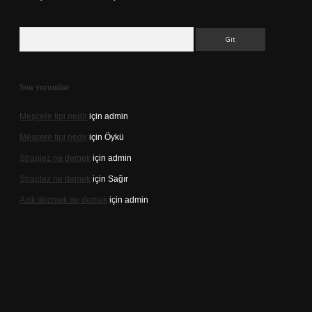
Arama
Son yorumlar
Meşcere tipi nedir
için
admin
Meşcere tipi nedir
için
Öykü
Straplez ne demek
için
admin
Straplez ne demek
için
Sağır
Azık düzmek ne demek
için
admin
://tulipbett.net/