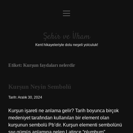
menüyü
Anasayfa
aç
Gizlilik Politikası
Şehir ve İlham
Yasal Uyarı
Kent hikayeleriyle dolu neşeli yolculuk!
Hakkımızda
Etiket:
Kurşun faydaları nelerdir
Kurşun Neyin Sembolü
Tarih: Aralık 30, 2024
Kurşun işareti ne anlama gelir? Tarih boyunca birçok
medeniyet tarafından kullanılan bir element olan
kurşunun sembolü Pb’dir. Kurşun elementi sembolünü
sıvı gümüş anlamına gelen Latince “plumbum”