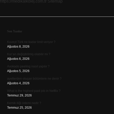
https://medikalkolej.com.tr
Sitemap
Sidebar
Son Yazılar
Kuveyt Türk ne kadar limit veriyor ?
Ağustos 8, 2026
Kur’an değiştirilmiş olabilir mi ?
Ağustos 6, 2026
Avokado peeling nasıl yapılır ?
Ağustos 5, 2026
ayetlerden oluşan bölümlere ne denir ?
Ağustos 4, 2026
What is the highest paid job in Netflix ?
Temmuz 29, 2026
Kemik iliği ödemi nedir ?
Temmuz 25, 2026