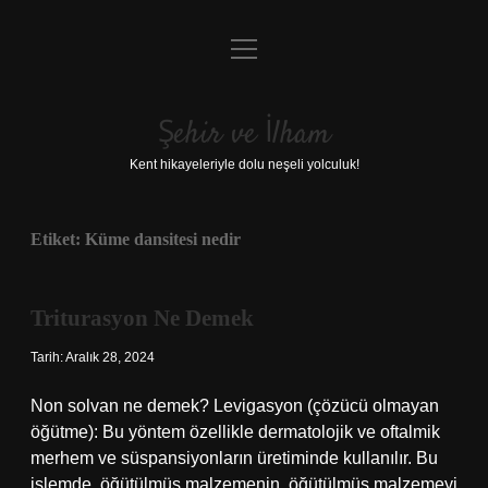
menüyü
Anasayfa
aç
Gizlilik Politikası
Şehir ve İlham
Yasal Uyarı
Kent hikayeleriyle dolu neşeli yolculuk!
Hakkımızda
Etiket:
Küme dansitesi nedir
Triturasyon Ne Demek
Tarih: Aralık 28, 2024
Non solvan ne demek? Levigasyon (çözücü olmayan
öğütme): Bu yöntem özellikle dermatolojik ve oftalmik
merhem ve süspansiyonların üretiminde kullanılır. Bu
işlemde, öğütülmüş malzemenin, öğütülmüş malzemeyi