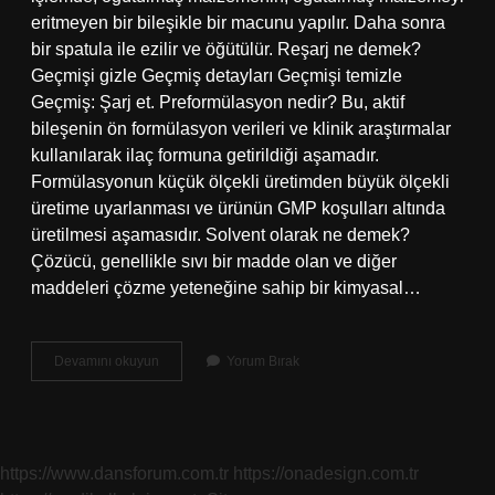
eritmeyen bir bileşikle bir macunu yapılır. Daha sonra
bir spatula ile ezilir ve öğütülür. Reşarj ne demek?
Geçmişi gizle Geçmiş detayları Geçmişi temizle
Geçmiş: Şarj et. Preformülasyon nedir? Bu, aktif
bileşenin ön formülasyon verileri ve klinik araştırmalar
kullanılarak ilaç formuna getirildiği aşamadır.
Formülasyonun küçük ölçekli üretimden büyük ölçekli
üretime uyarlanması ve ürünün GMP koşulları altında
üretilmesi aşamasıdır. Solvent olarak ne demek?
Çözücü, genellikle sıvı bir madde olan ve diğer
maddeleri çözme yeteneğine sahip bir kimyasal…
Triturasyon
Devamını okuyun
Yorum Bırak
Ne
Demek
https://www.dansforum.com.tr
https://onadesign.com.tr