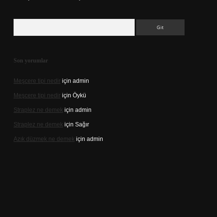
Arama
Son yorumlar
Meşcere tipi nedir
için
admin
Meşcere tipi nedir
için
Öykü
Straplez ne demek
için
admin
Straplez ne demek
için
Sağır
Azık düzmek ne demek
için
admin
s://tulipbett.net/