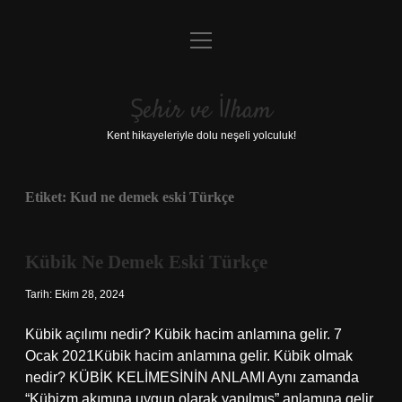
menüyü
Anasayfa
aç
Gizlilik Politikası
Şehir ve İlham
Yasal Uyarı
Kent hikayeleriyle dolu neşeli yolculuk!
Hakkımızda
Etiket:
Kud ne demek eski Türkçe
Kübik Ne Demek Eski Türkçe
Tarih: Ekim 28, 2024
Kübik açılımı nedir? Kübik hacim anlamına gelir. 7
Ocak 2021Kübik hacim anlamına gelir. Kübik olmak
nedir? KÜBİK KELİMESİNİN ANLAMI Aynı zamanda
“Kübizm akımına uygun olarak yapılmış” anlamına gelir.