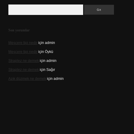
Arama
Son yorumlar
Meşcere tipi nedir
için
admin
Meşcere tipi nedir
için
Öykü
Straplez ne demek
için
admin
Straplez ne demek
için
Sağır
Azık düzmek ne demek
için
admin
://tulipbett.net/