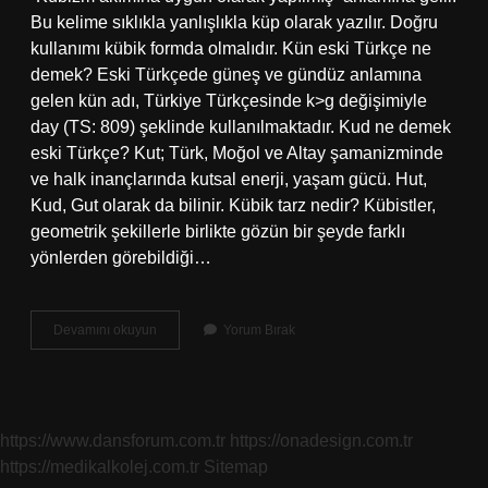
Bu kelime sıklıkla yanlışlıkla küp olarak yazılır. Doğru
kullanımı kübik formda olmalıdır. Kün eski Türkçe ne
demek? Eski Türkçede güneş ve gündüz anlamına
gelen kün adı, Türkiye Türkçesinde k>g değişimiyle
day (TS: 809) şeklinde kullanılmaktadır. Kud ne demek
eski Türkçe? Kut; Türk, Moğol ve Altay şamanizminde
ve halk inançlarında kutsal enerji, yaşam gücü. Hut,
Kud, Gut olarak da bilinir. Kübik tarz nedir? Kübistler,
geometrik şekillerle birlikte gözün bir şeyde farklı
yönlerden görebildiği…
Kübik
Devamını okuyun
Yorum Bırak
Ne
Demek
Eski
Türkçe
https://www.dansforum.com.tr
https://onadesign.com.tr
https://medikalkolej.com.tr
Sitemap