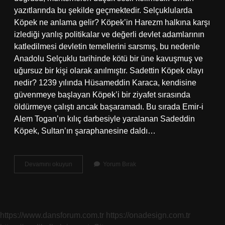
yazıtlarında bu şekilde geçmektedir. Selçuklularda
Köpek ne anlama gelir? Köpek’in Harezm halkına karşı
izlediği yanlış politikalar ve değerli devlet adamlarının
katledilmesi devletin temellerini sarsmış, bu nedenle
Anadolu Selçuklu tarihinde kötü bir üne kavuşmuş ve
uğursuz bir kişi olarak anılmıştır. Sadettin Köpek olayı
nedir? 1239 yılında Hüsameddin Karaca, kendisine
güvenmeye başlayan Köpek’i bir ziyafet sırasında
öldürmeye çalıştı ancak başaramadı. Bu sırada Emir-i
Alem Togan’ın kılıç darbesiyle yaralanan Sadeddin
Köpek, Sultan’ın şaraphanesine daldı…
Selçuklu
Devamını okuyun
Yorum Bırak
Döneminde
Köpek
Ne
Demek
https://www.dansforum.com.tr
https://onadesign.com.tr