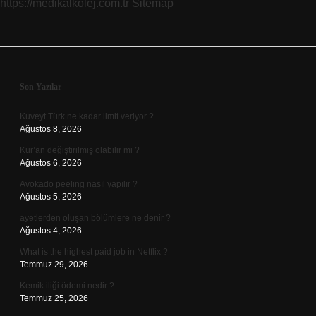
https://medikalkolej.com.tr
Sitemap
Sidebar
Son Yazılar
Kuveyt Türk ne kadar limit veriyor ?
Ağustos 8, 2026
Kur’an değiştirilmiş olabilir mi ?
Ağustos 6, 2026
Avokado peeling nasıl yapılır ?
Ağustos 5, 2026
ayetlerden oluşan bölümlere ne denir ?
Ağustos 4, 2026
What is the highest paid job in Netflix ?
Temmuz 29, 2026
Kemik iliği ödemi nedir ?
Temmuz 25, 2026