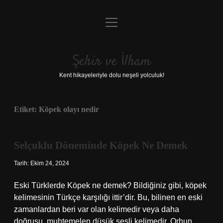
menüyü
Anasayfa
aç
Gizlilik Politikası
Şehir ve İlham
Yasal Uyarı
Kent hikayeleriyle dolu neşeli yolculuk!
Hakkımızda
Etiket:
Köpek olayı nedir
Selçuklu Döneminde Köpek Ne Demek
Tarih: Ekim 24, 2024
Eski Türklerde Köpek ne demek? Bildiğiniz gibi, köpek
kelimesinin Türkçe karşılığı ittir’dir. Bu, bilinen en eski
zamanlardan beri var olan kelimedir veya daha
doğrusu, muhtemelen düşük sesli kelimedir. Orhun