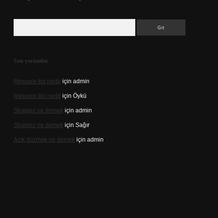
Arama
Son yorumlar
Meşcere tipi nedir
için
admin
Meşcere tipi nedir
için
Öykü
Straplez ne demek
için
admin
Straplez ne demek
için
Sağır
Azık düzmek ne demek
için
admin
://tulipbett.net/