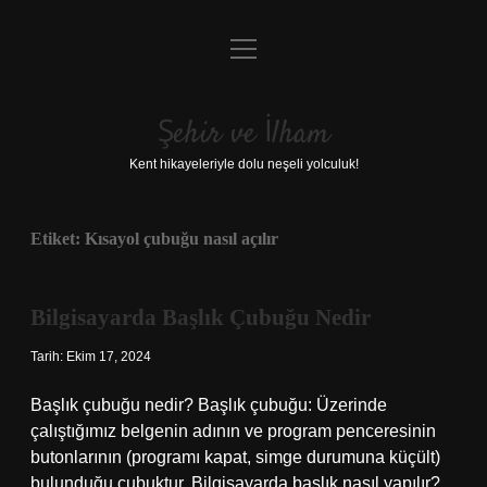
menüyü
Anasayfa
aç
Gizlilik Politikası
Şehir ve İlham
Yasal Uyarı
Kent hikayeleriyle dolu neşeli yolculuk!
Hakkımızda
Etiket:
Kısayol çubuğu nasıl açılır
Bilgisayarda Başlık Çubuğu Nedir
Tarih: Ekim 17, 2024
Başlık çubuğu nedir? Başlık çubuğu: Üzerinde
çalıştığımız belgenin adının ve program penceresinin
butonlarının (programı kapat, simge durumuna küçült)
bulunduğu çubuktur. Bilgisayarda başlık nasıl yapılır?