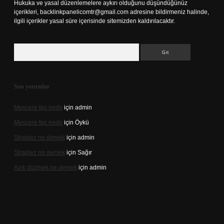
Hukuka ve yasal düzenlemelere aykırı olduğunu düşündüğünüz
içerikleri,
backlinkpanelicomtr@gmail.com
adresine bildirmeniz halinde,
ilgili içerikler yasal süre içerisinde sitemizden kaldırılacaktır.
Arama
Son yorumlar
Meşcere tipi nedir
için
admin
Meşcere tipi nedir
için
Öykü
Straplez ne demek
için
admin
Straplez ne demek
için
Sağır
Azık düzmek ne demek
için
admin