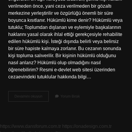
verilmeden önce, yani ceza verilmeden bir gözaltı
merkezine yerleştirilir ve özgürlüğü önemli bir süre
boyunca kısıtlanır. Hükümlü kime denir? Hükümlü veya
tutuklu; Toplumdan dışlanan ve eylemiyle başkalarının
haklarını yasal olarak ihlal ettiği gerekçesiyle rehabilite
edilen hükümlü kişi. İsteği dışında belirli veya belirsiz
bir süre hapiste kalmaya zorlanır. Bu cezanın sonunda
kişi topluma salıverilir. Bir kişinin hükümlü olduğunu
nasıl anlarız? Hükümlü olup olmadığını nasıl
öğrenebilirim? Resmi e-devlet web sitesi üzerinden
cezaevindeki tutuklular hakkında bilgi…
Kişi
Devamını okuyun
Yorum Bırak
Ne
Zaman
Hükümlü
Olur
https://www.dansforum.com.tr
https://onadesign.com.tr