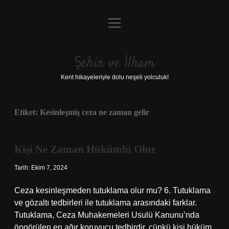
menüyü
Anasayfa
aç
Gizlilik Politikası
Şehir ve İlham
Yasal Uyarı
Kent hikayeleriyle dolu neşeli yolculuk!
Hakkımızda
Etiket:
Kesinleşmiş ceza ne zaman gelir
Kişi Ne Zaman Hükümlü Olur
Tarih: Ekim 7, 2024
Ceza kesinleşmeden tutuklama olur mu? 6. Tutuklama
ve gözaltı tedbirleri ile tutuklama arasındaki farklar.
Tutuklama, Ceza Muhakemeleri Usulü Kanunu’nda
öngörülen en ağır koruyucu tedbirdir, çünkü kişi hüküm