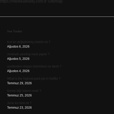
https://medikalkolej.com.tr
Sitemap
Sidebar
Son Yazılar
Kur’an değiştirilmiş olabilir mi ?
Ağustos 6, 2026
Avokado peeling nasıl yapılır ?
Ağustos 5, 2026
ayetlerden oluşan bölümlere ne denir ?
Ağustos 4, 2026
What is the highest paid job in Netflix ?
Temmuz 29, 2026
Kemik iliği ödemi nedir ?
Temmuz 25, 2026
June kız ismi mi ?
Temmuz 23, 2026