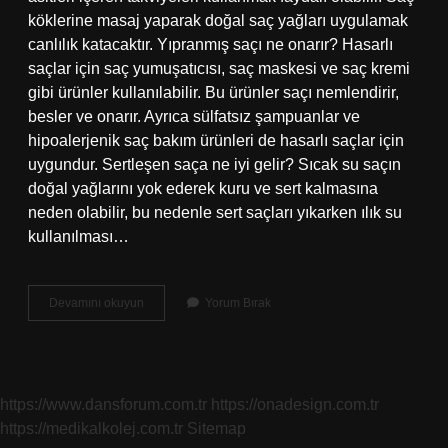
köklerine masaj yaparak doğal saç yağları uygulamak
canlılık katacaktır. Yıpranmış saçı ne onarır? Hasarlı
saçlar için saç yumuşatıcısı, saç maskesi ve saç kremi
gibi ürünler kullanılabilir. Bu ürünler saçı nemlendirir,
besler ve onarır. Ayrıca sülfatsız şampuanlar ve
hipoalerjenik saç bakım ürünleri de hasarlı saçlar için
uygundur. Sertleşen saça ne iyi gelir? Sıcak su saçın
doğal yağlarını yok ederek kuru ve sert kalmasına
neden olabilir, bu nedenle sert saçları yıkarken ılık su
kullanılması…
Yıpranmış
Devamını okuyun
Yorum Bırak
Saça
Hangi
Bakım
Yapılır
https://www.dansforum.com.tr
https://onadesign.com.tr
https://medikalkolej.com.tr
Sitemap