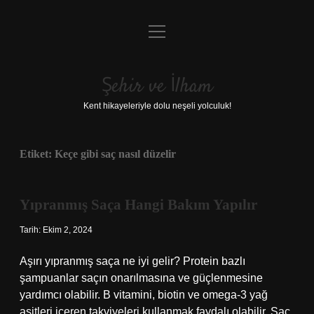
menüyü
Anasayfa
aç
Gizlilik Politikası
Şehir ve İlham
Yasal Uyarı
Kent hikayeleriyle dolu neşeli yolculuk!
Hakkımızda
Etiket:
Keçe gibi saç nasıl düzelir
Yıpranmış Saça Hangi Bakım Yapılır
Tarih: Ekim 2, 2024
Aşırı yıpranmış saça ne iyi gelir? Protein bazlı
şampuanlar saçın onarılmasına ve güçlenmesine
yardımcı olabilir. B vitamini, biotin ve omega-3 yağ
asitleri içeren takviyeleri kullanmak faydalı olabilir. Saç