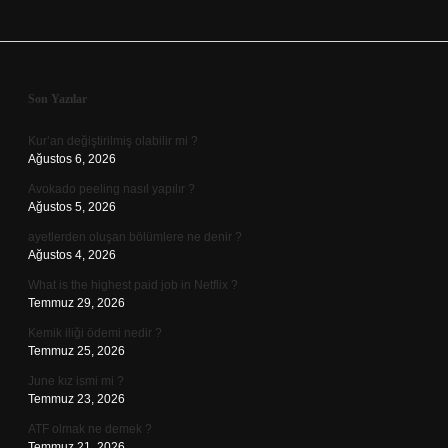
Sidebar
Son Yazılar
Kur’an değiştirilmiş olabilir mi ?
Ağustos 6, 2026
Avokado peeling nasıl yapılır ?
Ağustos 5, 2026
ayetlerden oluşan bölümlere ne denir ?
Ağustos 4, 2026
What is the highest paid job in Netflix ?
Temmuz 29, 2026
Kemik iliği ödemi nedir ?
Temmuz 25, 2026
June kız ismi mi ?
Temmuz 23, 2026
ATF olmak ne demek ?
Temmuz 21, 2026