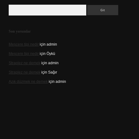
Arama
Son yorumlar
Meşcere tipi nedir
için
admin
Meşcere tipi nedir
için
Öykü
Straplez ne demek
için
admin
Straplez ne demek
için
Sağır
Azık düzmek ne demek
için
admin
adresi
https://tulipbett.net/