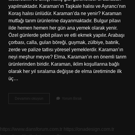
yapılmaktadır. Karaman’ın Taşkale halısı ve Ayrancı’nın
Koraş halısı ünlüdür. Karaman’da ne yenir? Karaman
mutfağı tarım ürünlerine dayanmaktadır. Bulgur pilavı
ilde hemen hemen her gün ana yemek olarak yenir.
Özel günlerde şebit pilavı ve etli ekmek yapılır. Arabaşı
çorbası, calla, gulan böreği, guymak, zülbiye, batırik,
zerde ve palize tatlısı yöresel yemeklerdir. Karaman’ın
neyi meşhur meyve? Elma, Karaman’ın en önemli tarım
ürünlerinden biridir. Karaman, iklim koşullarına bağlı
olarak her yıl sıralama değişse de elma üretiminde ilk
üç…
Karaman
Devamını okuyun
Yorum Bırak
En
Meşhur
Yemeği
Nedir
https://www.dansforum.com.tr
https://onadesign.com.tr