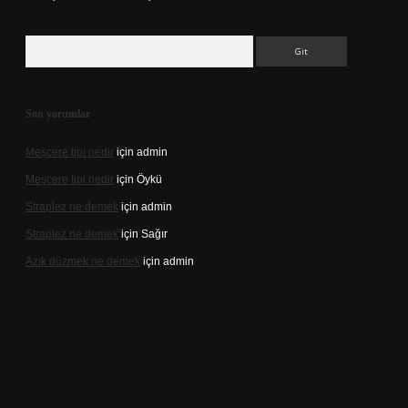
Arama
Son yorumlar
Meşcere tipi nedir
için
admin
Meşcere tipi nedir
için
Öykü
Straplez ne demek
için
admin
Straplez ne demek
için
Sağır
Azık düzmek ne demek
için
admin
://tulipbett.net/