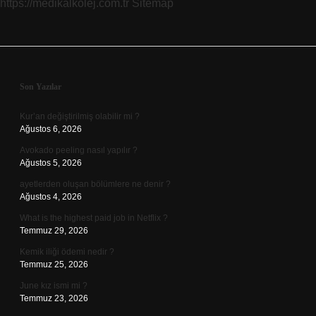
https://medikalkolej.com.tr
Sitemap
Sidebar
Son Yazılar
Kur’an değiştirilmiş olabilir mi ?
Ağustos 6, 2026
Avokado peeling nasıl yapılır ?
Ağustos 5, 2026
ayetlerden oluşan bölümlere ne denir ?
Ağustos 4, 2026
What is the highest paid job in Netflix ?
Temmuz 29, 2026
Kemik iliği ödemi nedir ?
Temmuz 25, 2026
June kız ismi mi ?
Temmuz 23, 2026