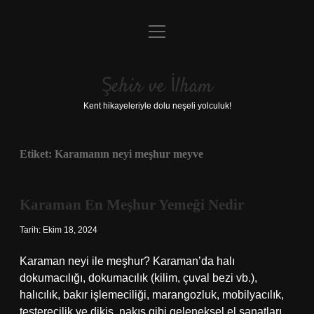
menüyü
Anasayfa
aç
Gizlilik Politikası
Şehir ve İlham
Yasal Uyarı
Kent hikayeleriyle dolu neşeli yolculuk!
Hakkımızda
Etiket:
Karamanın neyi meşhur meyve
Karaman En Meşhur Yemeği Nedir
Tarih: Ekim 18, 2024
Karaman neyi ile meşhur? Karaman’da halı
dokumacılığı, dokumacılık (kilim, çuval bezi vb.),
halıcılık, bakır işlemeciliği, marangozluk, mobilyacılık,
testerecilik ve dikiş, nakış gibi geleneksel el sanatları