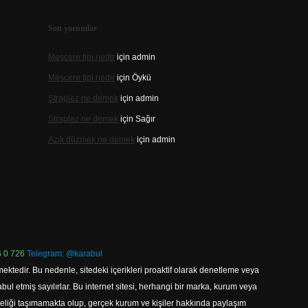
Son yorumlar
Meşcere tipi nedir
için
admin
Meşcere tipi nedir
için
Öykü
Straplez ne demek
için
admin
Straplez ne demek
için
Sağır
Azık düzmek ne demek
için
admin
 0 726
Telegram: @karabul
ektedir. Bu nedenle, sitedeki içerikleri proaktif olarak denetleme veya
 etmiş sayılırlar. Bu internet sitesi, herhangi bir marka, kurum veya
niteliği taşımamakta olup, gerçek kurum ve kişiler hakkında paylaşım