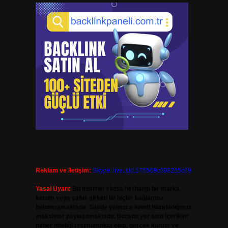
Reklam ve İletişim:
Skype: live:.cid.575569c608265c69
Yasal Uyarı:
Bu internet sitesi, herhangi bir marka,
kurum veya şahıs şirketi ile hiçbir bağlantısı
bulunmamaktadır. Sitede yalnızca kendi hazırladığımız
makaleler paylaşılmaktadır. Burada yer alan içerikler
haber niteliği taşımamakta olup, gerçek kurum ve