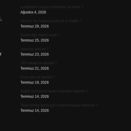
ayetlerden oluşan bölümlere ne denir ?
Ağustos 4, 2026
,
What is the highest paid job in Netflix ?
Temmuz 29, 2026
Kemik iliği ödemi nedir ?
Temmuz 25, 2026
June kız ismi mi ?
r
Temmuz 23, 2026
ATF olmak ne demek ?
Temmuz 21, 2026
Üvey aile ne demek ?
Temmuz 19, 2026
Sağlık hizmetinin temel hedefleri nelerdir ?
Temmuz 14, 2026
Tıkalı pimaş açma için hangi kimyasal kullanılır ?
Temmuz 14, 2026