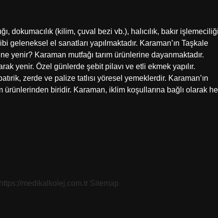
dokumacılık (kilim, çuval bezi vb.), halıcılık, bakır işlemeciliği
 gibi geleneksel el sanatları yapılmaktadır. Karaman’ın Taşkale
a ne yenir? Karaman mutfağı tarım ürünlerine dayanmaktadır.
k yenir. Özel günlerde şebit pilavı ve etli ekmek yapılır.
atırik, zerde ve palize tatlısı yöresel yemeklerdir. Karaman’ın
rünlerinden biridir. Karaman, iklim koşullarına bağlı olarak he
https://medikalkolej.com.tr
Sitemap