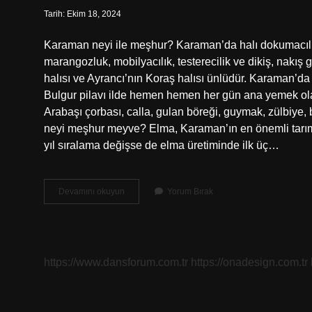
Tarih: Ekim 18, 2024
Karaman neyi ile meşhur? Karaman’da halı dokumacılığı, 
marangozluk, mobilyacılık, testerecilik ve dikiş, nakış
halısı ve Ayrancı’nın Koraş halısı ünlüdür. Karaman’d
Bulgur pilavı ilde hemen hemen her gün ana yemek olara
Arabaşı çorbası, calla, gulan böreği, guymak, zülbiye, b
neyi meşhur meyve? Elma, Karaman’ın en önemli tarım ü
yıl sıralama değişse de elma üretiminde ilk üç…
Karaman
Devamını okuyun
Yorum Bırak
En
Meşhur
Yemeği
Nedir
https://www.dansforum.com.tr
https://onadesign.com.tr