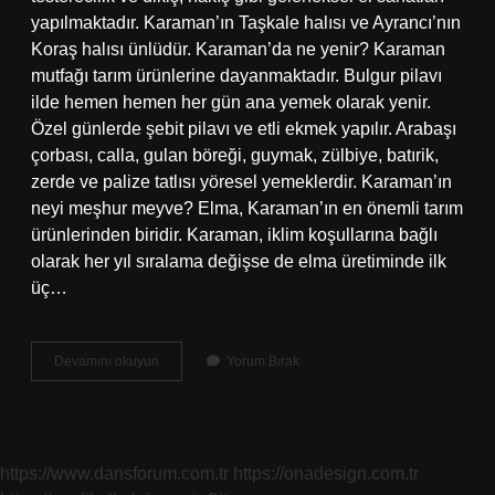
yapılmaktadır. Karaman’ın Taşkale halısı ve Ayrancı’nın
Koraş halısı ünlüdür. Karaman’da ne yenir? Karaman
mutfağı tarım ürünlerine dayanmaktadır. Bulgur pilavı
ilde hemen hemen her gün ana yemek olarak yenir.
Özel günlerde şebit pilavı ve etli ekmek yapılır. Arabaşı
çorbası, calla, gulan böreği, guymak, zülbiye, batırik,
zerde ve palize tatlısı yöresel yemeklerdir. Karaman’ın
neyi meşhur meyve? Elma, Karaman’ın en önemli tarım
ürünlerinden biridir. Karaman, iklim koşullarına bağlı
olarak her yıl sıralama değişse de elma üretiminde ilk
üç…
Karaman
Devamını okuyun
Yorum Bırak
En
Meşhur
Yemeği
Nedir
https://www.dansforum.com.tr
https://onadesign.com.tr