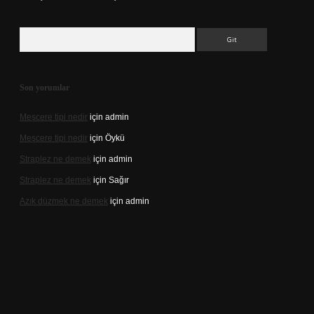
Arama
Son yorumlar
Meşcere tipi nedir
için
admin
Meşcere tipi nedir
için
Öykü
Straplez ne demek
için
admin
Straplez ne demek
için
Sağır
Azık düzmek ne demek
için
admin
://tulipbett.net/