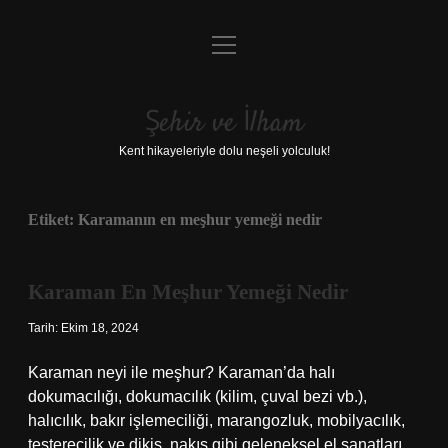
menüyü
Anasayfa
aç
Gizlilik Politikası
Şehir ve İlham
Yasal Uyarı
Kent hikayeleriyle dolu neşeli yolculuk!
Hakkımızda
Etiket:
Karamanın en meşhur yemeği nedir
Karaman En Meşhur Yemeği Nedir
Tarih: Ekim 18, 2024
Karaman neyi ile meşhur? Karaman’da halı
dokumacılığı, dokumacılık (kilim, çuval bezi vb.),
halıcılık, bakır işlemeciliği, marangozluk, mobilyacılık,
testerecilik ve dikiş, nakış gibi geleneksel el sanatları