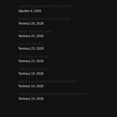
ayetlerden oluşan bölümlere ne denir ?
Ağustos 4, 2026
What is the highest paid job in Netflix ?
Temmuz 29, 2026
Kemik iliği ödemi nedir ?
Temmuz 25, 2026
June kız ismi mi ?
Temmuz 23, 2026
ATF olmak ne demek ?
Temmuz 21, 2026
Üvey aile ne demek ?
Temmuz 19, 2026
Sağlık hizmetinin temel hedefleri nelerdir ?
Temmuz 14, 2026
Tıkalı pimaş açma için hangi kimyasal kullanılır ?
Temmuz 14, 2026