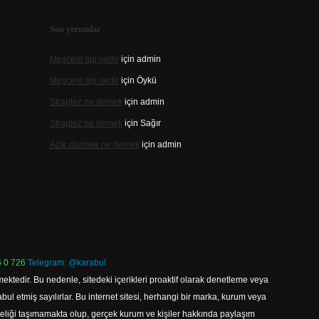
Son yorumlar
Meşcere tipi nedir
için
admin
Meşcere tipi nedir
için
Öykü
Straplez ne demek
için
admin
Straplez ne demek
için
Sağır
Azık düzmek ne demek
için
admin
 0 726
Telegram: @karabul
ektedir. Bu nedenle, sitedeki içerikleri proaktif olarak denetleme veya
 etmiş sayılırlar. Bu internet sitesi, herhangi bir marka, kurum veya
niteliği taşımamakta olup, gerçek kurum ve kişiler hakkında paylaşım