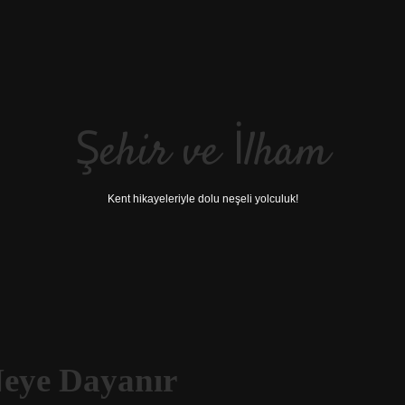
Şehir ve İlham
Kent hikayeleriyle dolu neşeli yolculuk!
Neye Dayanır