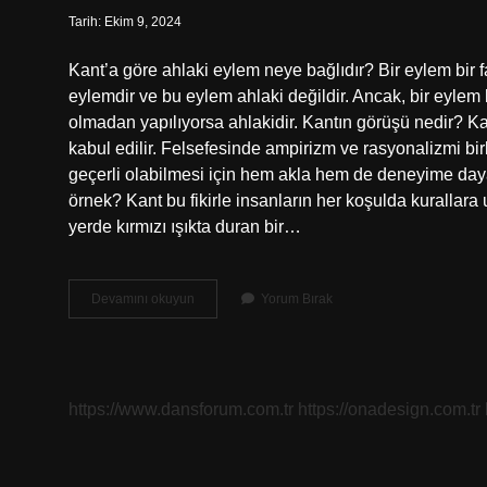
Tarih: Ekim 9, 2024
Kant’a göre ahlaki eylem neye bağlıdır? Bir eylem bir 
eylemdir ve bu eylem ahlaki değildir. Ancak, bir eylem 
olmadan yapılıyorsa ahlakidir. Kantın görüşü nedir? Ka
kabul edilir. Felsefesinde ampirizm ve rasyonalizmi bir
geçerli olabilmesi için hem akla hem de deneyime daya
örnek? Kant bu fikirle insanların her koşulda kurallara 
yerde kırmızı ışıkta duran bir…
Kantın
Devamını okuyun
Yorum Bırak
Ahlak
Anlayışı
Neye
Dayanır
https://www.dansforum.com.tr
https://onadesign.com.tr