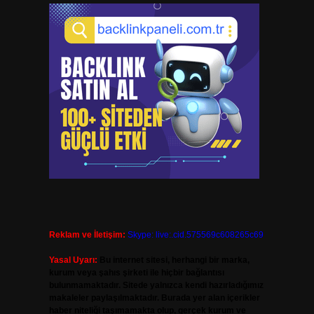
Reklam ve İletişim:
Skype: live:.cid.575569c608265c69
Yasal Uyarı:
Bu internet sitesi, herhangi bir marka,
kurum veya şahıs şirketi ile hiçbir bağlantısı
bulunmamaktadır. Sitede yalnızca kendi hazırladığımız
makaleler paylaşılmaktadır. Burada yer alan içerikler
haber niteliği taşımamakta olup, gerçek kurum ve