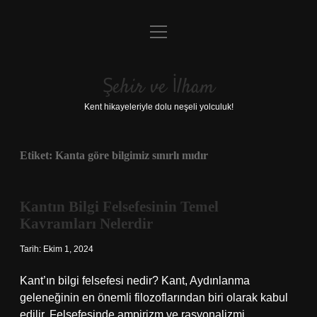
menüyü
Anasayfa
aç
Gizlilik Politikası
Şehir ve İlham
Yasal Uyarı
Kent hikayeleriyle dolu neşeli yolculuk!
Hakkımızda
Etiket:
Kanta göre bilgimiz sınırlı mıdır
Kantın Bilgi Felsefesinin Temel
Kavramları Nelerdir
Tarih: Ekim 1, 2024
Kant’ın bilgi felsefesi nedir? Kant, Aydınlanma
geleneğinin en önemli filozoflarından biri olarak kabul
edilir. Felsefesinde ampirizm ve rasyonalizmi