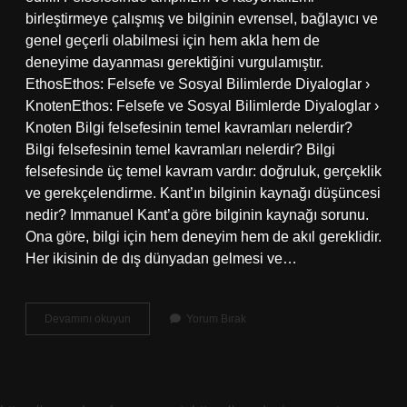
birleştirmeye çalışmış ve bilginin evrensel, bağlayıcı ve
genel geçerli olabilmesi için hem akla hem de
deneyime dayanması gerektiğini vurgulamıştır.
EthosEthos: Felsefe ve Sosyal Bilimlerde Diyaloglar ›
KnotenEthos: Felsefe ve Sosyal Bilimlerde Diyaloglar ›
Knoten Bilgi felsefesinin temel kavramları nelerdir?
Bilgi felsefesinin temel kavramları nelerdir? Bilgi
felsefesinde üç temel kavram vardır: doğruluk, gerçeklik
ve gerekçelendirme. Kant’ın bilginin kaynağı düşüncesi
nedir? Immanuel Kant’a göre bilginin kaynağı sorunu.
Ona göre, bilgi için hem deneyim hem de akıl gereklidir.
Her ikisinin de dış dünyadan gelmesi ve…
Kantın
Devamını okuyun
Yorum Bırak
Bilgi
Felsefesinin
Temel
Kavramları
Nelerdir