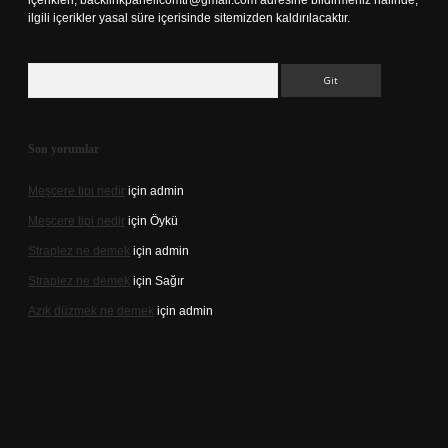
içerikleri,
backlinkpanelicomtr@gmail.com
adresine bildirmeniz halinde,
ilgili içerikler yasal süre içerisinde sitemizden kaldırılacaktır.
Arama
Son yorumlar
Meşcere tipi nedir
için
admin
Meşcere tipi nedir
için
Öykü
Straplez ne demek
için
admin
Straplez ne demek
için
Sağır
Azık düzmek ne demek
için
admin