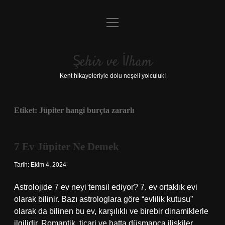
menüyü
Anasayfa
aç
Gizlilik Politikası
Şehir ve İlham
Yasal Uyarı
Kent hikayeleriyle dolu neşeli yolculuk!
Hakkımızda
Etiket:
Jüpiter hangi burçta zararlı
7 Ev Jüpiter Ne Demek
Tarih: Ekim 4, 2024
Astrolojide 7 ev neyi temsil ediyor? 7. ev ortaklık evi
olarak bilinir. Bazı astrologlara göre “evlilik kutusu”
olarak da bilinen bu ev, karşılıklı ve birebir dinamiklerle
ilgilidir. Romantik, ticari ve hatta düşmanca ilişkiler