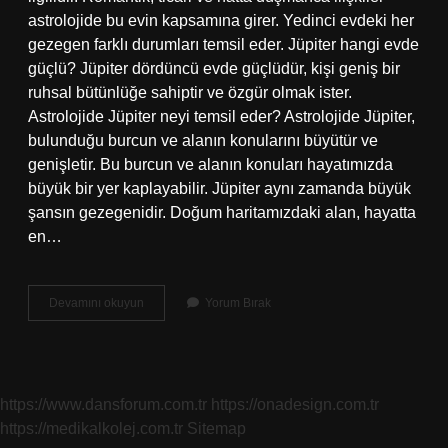
astrolojide bu evin kapsamına girer. Yedinci evdeki her
gezegen farklı durumları temsil eder. Jüpiter hangi evde
güçlü? Jüpiter dördüncü evde güçlüdür, kişi geniş bir
ruhsal bütünlüğe sahiptir ve özgür olmak ister.
Astrolojide Jüpiter neyi temsil eder? Astrolojide Jüpiter,
bulunduğu burcun ve alanın konularını büyütür ve
genişletir. Bu burcun ve alanın konuları hayatımızda
büyük bir yer kaplayabilir. Jüpiter aynı zamanda büyük
şansın gezegenidir. Doğum haritamızdaki alan, hayatta
en…
7
Devamını okuyun
Yorum Bırak
Ev
Jüpiter
Ne
Demek
https://www.dansforum.com.tr
https://onadesign.com.tr
https://medikalkolej.com.tr
Sitemap