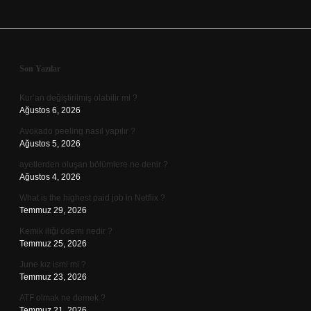
Sidebar
Son Yazılar
Kur’an değiştirilmiş olabilir mi ?
Ağustos 6, 2026
Avokado peeling nasıl yapılır ?
Ağustos 5, 2026
ayetlerden oluşan bölümlere ne denir ?
Ağustos 4, 2026
What is the highest paid job in Netflix ?
Temmuz 29, 2026
Kemik iliği ödemi nedir ?
Temmuz 25, 2026
June kız ismi mi ?
Temmuz 23, 2026
ATF olmak ne demek ?
Temmuz 21, 2026