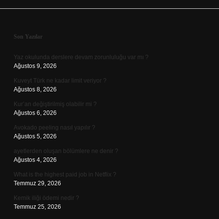
Sidebar
Son Yazılar
Yaz okulunda derslere devam zorunluluğu var mı ?
Ağustos 9, 2026
Kuveyt Türk ne kadar limit veriyor ?
Ağustos 8, 2026
Kur’an değiştirilmiş olabilir mi ?
Ağustos 6, 2026
Avokado peeling nasıl yapılır ?
Ağustos 5, 2026
ayetlerden oluşan bölümlere ne denir ?
Ağustos 4, 2026
What is the highest paid job in Netflix ?
Temmuz 29, 2026
Kemik iliği ödemi nedir ?
Temmuz 25, 2026