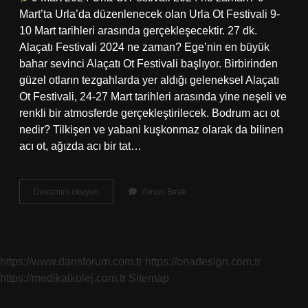
Mart’ta Urla’da düzenlenecek olan Urla Ot Festivali 9-
10 Mart tarihleri ​​arasında gerçekleşecektir. 27 dk.
Alaçatı Festivali 2024 ne zaman? Ege’nin en büyük
bahar sevinci Alaçatı Ot Festivali başlıyor. Birbirinden
güzel otların tezgahlarda yer aldığı geleneksel Alaçatı
Ot Festivali, 24-27 Mart tarihleri ​​arasında yine neşeli ve
renkli bir atmosferde gerçekleştirilecek. Bodrum acı ot
nedir? Tilkişen ve yabani kuşkonmaz olarak da bilinen
acı ot, ağızda acı bir tat…
Bodrum
Devamını okuyun
Yorum Bırak
Acı
Ot
Festivali
2024
Ne
https://www.dansforum.com.tr
https://onadesign.com.tr
Zaman
https://medikalkolej.com.tr
Sitemap