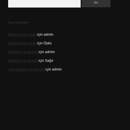
Son yorumlar
Meşcere tipi nedir
için
admin
Meşcere tipi nedir
için
Öykü
Straplez ne demek
için
admin
Straplez ne demek
için
Sağır
Azık düzmek ne demek
için
admin
://tulipbett.net/