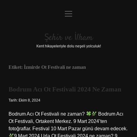
menüyü
Anasayfa
aç
Gizlilik Politikası
Şehir ve İlham
Yasal Uyarı
Kent hikayeleriyle dolu neşeli yolculuk!
Hakkımızda
Etiket:
İzmirde Ot Festivali ne zaman
Bodrum Acı Ot Festivali 2024 Ne Zaman
Tarih: Ekim 8, 2024
Bodrum Acı Ot Festivali ne zaman?
Bodrum Acı
Ot Festivali, Ortakent Merkez. 9 Mart 2024’ten
fotoğraflar. Festival 10 Mart Pazar günü devam edecek.
9 Mart 2024 Urla Ot Festivali 2024 ne zaman? 9